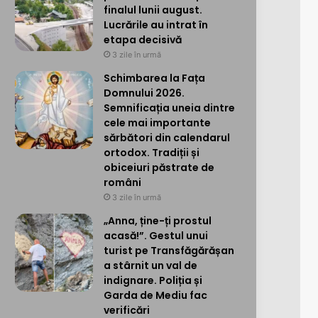
finalul lunii august.
Lucrările au intrat în
etapa decisivă
3 zile în urmă
Schimbarea la Fața
Domnului 2026.
Semnificația uneia dintre
cele mai importante
sărbători din calendarul
ortodox. Tradiții și
obiceiuri păstrate de
români
3 zile în urmă
„Anna, ține-ți prostul
acasă!”. Gestul unui
turist pe Transfăgărășan
a stârnit un val de
indignare. Poliția și
Garda de Mediu fac
verificări