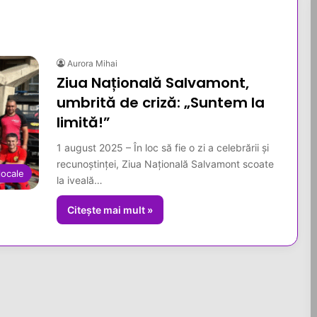
Aurora Mihai
Ziua Națională Salvamont,
umbrită de criză: „Suntem la
limită!”
1 august 2025 – În loc să fie o zi a celebrării și
recunoștinței, Ziua Națională Salvamont scoate
 locale
la iveală…
Citește mai mult »