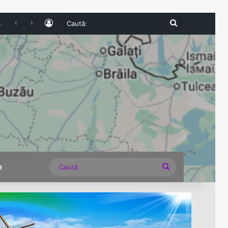
Log In
Caută:
veană continuă aventura în competiție
Caută:
e