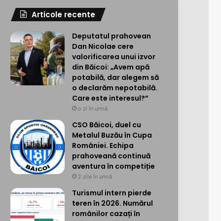
Articole recente
Deputatul prahovean
Dan Nicolae cere
valorificarea unui izvor
din Băicoi: „Avem apă
potabilă, dar alegem să
o declarăm nepotabilă.
Care este interesul?”
o zi în urmă
CSO Băicoi, duel cu
Metalul Buzău în Cupa
României. Echipa
prahoveană continuă
aventura în competiție
2 zile în urmă
Turismul intern pierde
teren în 2026. Numărul
românilor cazați în