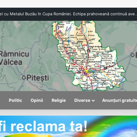
CSO Băicoi, duel cu Metalul Buzău în Cupa României. Echipa praho
l
Politic
Opinii
Religie
Diverse
Anunțuri gratuit