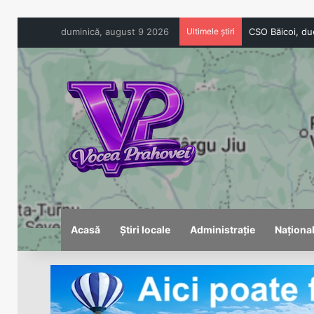
duminică, august 9 2026
Ultimele știri
Acasă
Știri locale
Administrație
Naționa