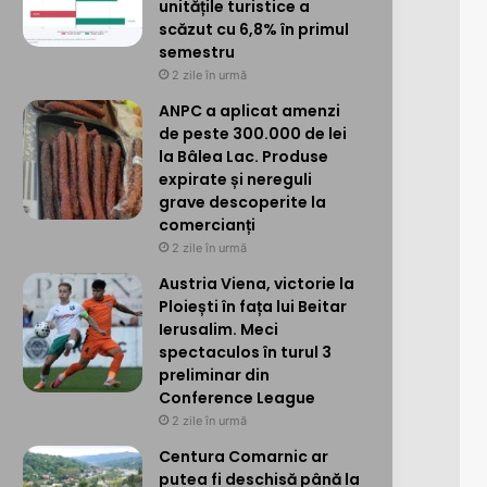
unitățile turistice a
scăzut cu 6,8% în primul
semestru
2 zile în urmă
ANPC a aplicat amenzi
de peste 300.000 de lei
la Bâlea Lac. Produse
expirate și nereguli
grave descoperite la
comercianți
2 zile în urmă
Austria Viena, victorie la
Ploiești în fața lui Beitar
Ierusalim. Meci
spectaculos în turul 3
preliminar din
Conference League
2 zile în urmă
Centura Comarnic ar
putea fi deschisă până la