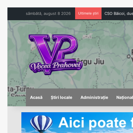
sâmbătă, august 8 2026
Ultimele știri
Acasă
Știri locale
Administrație
Naționa