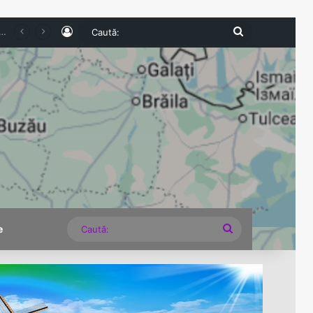
Log In
Caută:
u Metalul Buzău în Cupa României. Echipa prahoveană continuă aventura în competiție
Caută:
e