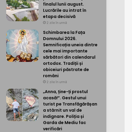
finalul lunii august.
Lucrările au intrat în
etapa decisivă
2 zile în urmă
Schimbarea la Fața
Domnului 2026.
Semnificația uneia dintre
cele mai importante
sărbători din calendarul
ortodox. Tradiții și
obiceiuri păstrate de
români
2 zile în urmă
„Anna, ține-ți prostul
acasă!”. Gestul unui
turist pe Transfăgărășan
a stârnit un val de
indignare. Poliția și
Garda de Mediu fac
verificări