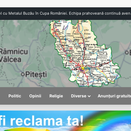
CSO Băicoi, duel c
l
Politic
Opinii
Religie
Diverse
Anunțuri gratuit