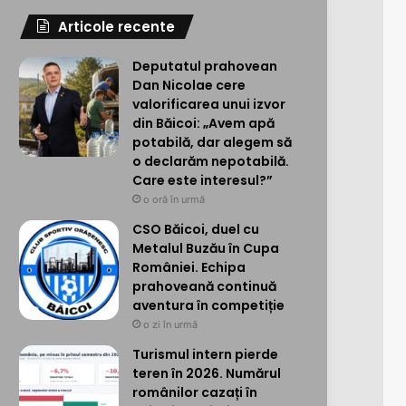
Articole recente
Deputatul prahovean
Dan Nicolae cere
valorificarea unui izvor
din Băicoi: „Avem apă
potabilă, dar alegem să
o declarăm nepotabilă.
Care este interesul?”
o oră în urmă
CSO Băicoi, duel cu
Metalul Buzău în Cupa
României. Echipa
prahoveană continuă
aventura în competiție
o zi în urmă
Turismul intern pierde
teren în 2026. Numărul
românilor cazați în