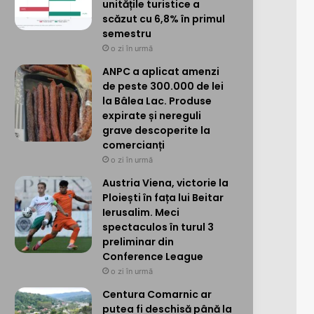
unitățile turistice a
scăzut cu 6,8% în primul
semestru
o zi în urmă
ANPC a aplicat amenzi
de peste 300.000 de lei
la Bâlea Lac. Produse
expirate și nereguli
grave descoperite la
comercianți
o zi în urmă
Austria Viena, victorie la
Ploiești în fața lui Beitar
Ierusalim. Meci
spectaculos în turul 3
preliminar din
Conference League
o zi în urmă
Centura Comarnic ar
putea fi deschisă până la