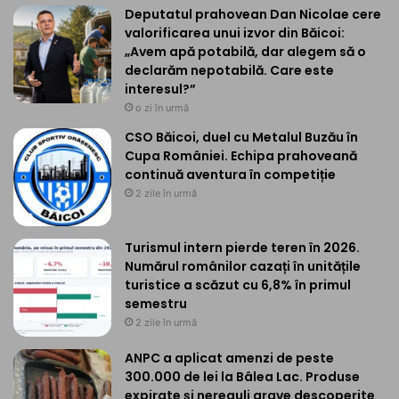
Deputatul prahovean Dan Nicolae cere
valorificarea unui izvor din Băicoi:
„Avem apă potabilă, dar alegem să o
declarăm nepotabilă. Care este
interesul?”
o zi în urmă
CSO Băicoi, duel cu Metalul Buzău în
Cupa României. Echipa prahoveană
continuă aventura în competiție
2 zile în urmă
Turismul intern pierde teren în 2026.
Numărul românilor cazați în unitățile
turistice a scăzut cu 6,8% în primul
semestru
2 zile în urmă
ANPC a aplicat amenzi de peste
300.000 de lei la Bâlea Lac. Produse
expirate și nereguli grave descoperite