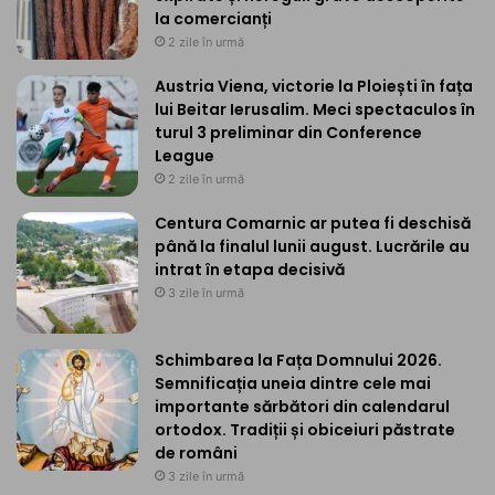
la comercianți
2 zile în urmă
Austria Viena, victorie la Ploiești în fața
lui Beitar Ierusalim. Meci spectaculos în
turul 3 preliminar din Conference
League
2 zile în urmă
Centura Comarnic ar putea fi deschisă
până la finalul lunii august. Lucrările au
intrat în etapa decisivă
3 zile în urmă
Schimbarea la Fața Domnului 2026.
Semnificația uneia dintre cele mai
importante sărbători din calendarul
ortodox. Tradiții și obiceiuri păstrate
de români
3 zile în urmă