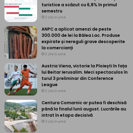
turistice a scăzut cu 6,8% în primul
semestru
2 zile în urmă
ANPC a aplicat amenzi de peste
300.000 de lei la Bâlea Lac. Produse
expirate și nereguli grave descoperite
la comercianți
2 zile în urmă
Austria Viena, victorie la Ploiești în fața
lui Beitar Ierusalim. Meci spectaculos în
turul 3 preliminar din Conference
League
2 zile în urmă
Centura Comarnic ar putea fi deschisă
până la finalul lunii august. Lucrările au
intrat în etapa decisivă
3 zile în urmă