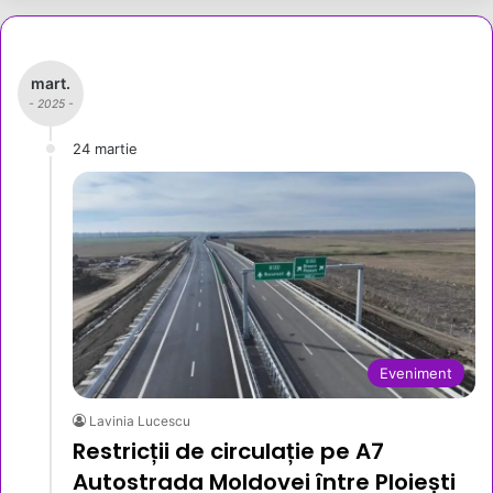
mart.
- 2025 -
24 martie
Eveniment
Lavinia Lucescu
Restricții de circulație pe A7
Autostrada Moldovei între Ploiești