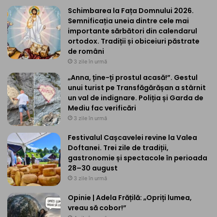
Schimbarea la Fața Domnului 2026.
Semnificația uneia dintre cele mai
importante sărbători din calendarul
ortodox. Tradiții și obiceiuri păstrate
de români
3 zile în urmă
„Anna, ține-ți prostul acasă!”. Gestul
unui turist pe Transfăgărășan a stârnit
un val de indignare. Poliția și Garda de
Mediu fac verificări
3 zile în urmă
Festivalul Cașcavelei revine la Valea
Doftanei. Trei zile de tradiții,
gastronomie și spectacole în perioada
28–30 august
3 zile în urmă
Opinie | Adela Frățilă: „Opriți lumea,
vreau să cobor!”