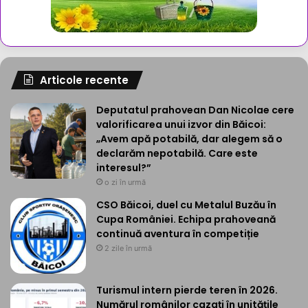
Articole recente
Deputatul prahovean Dan Nicolae cere
valorificarea unui izvor din Băicoi:
„Avem apă potabilă, dar alegem să o
declarăm nepotabilă. Care este
interesul?”
o zi în urmă
CSO Băicoi, duel cu Metalul Buzău în
Cupa României. Echipa prahoveană
continuă aventura în competiție
2 zile în urmă
Turismul intern pierde teren în 2026.
Numărul românilor cazați în unitățile