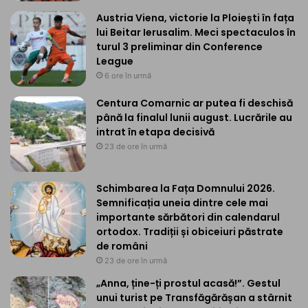
Austria Viena, victorie la Ploiești în fața
lui Beitar Ierusalim. Meci spectaculos în
turul 3 preliminar din Conference
League
6 ore în urmă
Centura Comarnic ar putea fi deschisă
până la finalul lunii august. Lucrările au
intrat în etapa decisivă
23 de ore în urmă
Schimbarea la Fața Domnului 2026.
Semnificația uneia dintre cele mai
importante sărbători din calendarul
ortodox. Tradiții și obiceiuri păstrate
de români
23 de ore în urmă
„Anna, ține-ți prostul acasă!”. Gestul
unui turist pe Transfăgărășan a stârnit