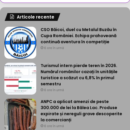
Articole recente
CSO Băicoi, duel cu Metalul Buzău în
Cupa României. Echipa prahoveană
continuă aventura în competiție
6 ore în urmă
Turismul intern pierde teren în 2026.
Numărul românilor cazați în unitățile
turistice a scăzut cu 6,8% în primul
semestru
6 ore în urmă
ANPC a aplicat amenzi de peste
300.000 de lei la Bâlea Lac. Produse
expirate și nereguli grave descoperite
la comercianți
6 ore în urmă