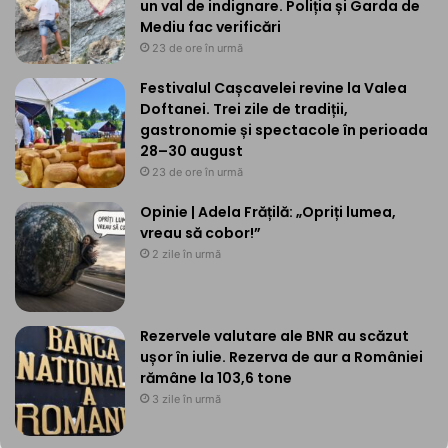
un val de indignare. Poliția și Garda de
Mediu fac verificări
23 de ore în urmă
Festivalul Cașcavelei revine la Valea
Doftanei. Trei zile de tradiții,
gastronomie și spectacole în perioada
28–30 august
23 de ore în urmă
Opinie | Adela Frățilă: „Opriți lumea,
vreau să cobor!”
2 zile în urmă
Rezervele valutare ale BNR au scăzut
ușor în iulie. Rezerva de aur a României
rămâne la 103,6 tone
3 zile în urmă