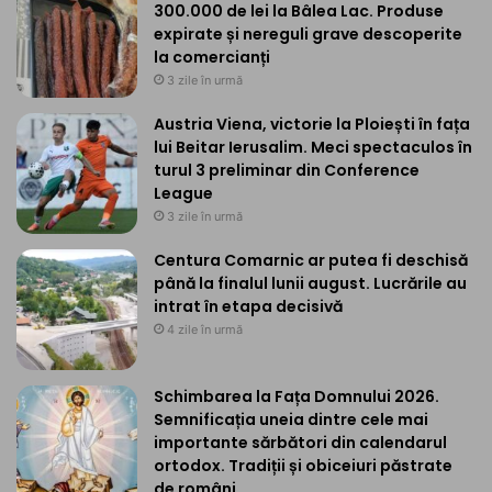
300.000 de lei la Bâlea Lac. Produse
expirate și nereguli grave descoperite
la comercianți
3 zile în urmă
Austria Viena, victorie la Ploiești în fața
lui Beitar Ierusalim. Meci spectaculos în
turul 3 preliminar din Conference
League
3 zile în urmă
Centura Comarnic ar putea fi deschisă
până la finalul lunii august. Lucrările au
intrat în etapa decisivă
4 zile în urmă
Schimbarea la Fața Domnului 2026.
Semnificația uneia dintre cele mai
importante sărbători din calendarul
ortodox. Tradiții și obiceiuri păstrate
de români