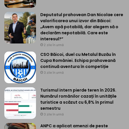
Deputatul prahovean Dan Nicolae cere
valorificarea unui izvor din Băicoi:
„Avem apă potabilă, dar alegem să o
declarăm nepotabilă. Care este
interesul?”
2 zile în urmă
CSO Băicoi, duel cu Metalul Buzău în
Cupa României. Echipa prahoveană
continuă aventura în competiție
3 zile în urmă
Turismul intern pierde teren în 2026.
Numărul românilor cazați în unitățile
turistice a scăzut cu 6,8% în primul
semestru
3 zile în urmă
ANPC a aplicat amenzi de peste