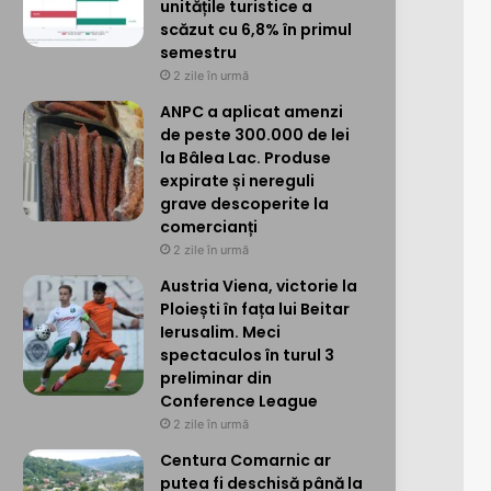
unitățile turistice a
scăzut cu 6,8% în primul
semestru
2 zile în urmă
ANPC a aplicat amenzi
de peste 300.000 de lei
la Bâlea Lac. Produse
expirate și nereguli
grave descoperite la
comercianți
2 zile în urmă
Austria Viena, victorie la
Ploiești în fața lui Beitar
Ierusalim. Meci
spectaculos în turul 3
preliminar din
Conference League
2 zile în urmă
Centura Comarnic ar
putea fi deschisă până la