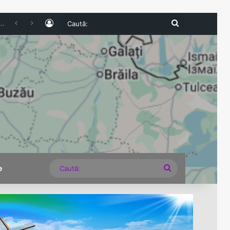
Log In
Caută:
u Metalul Buzău în Cupa României. Echipa prahoveană continuă aventura în competiție
Caută:
e