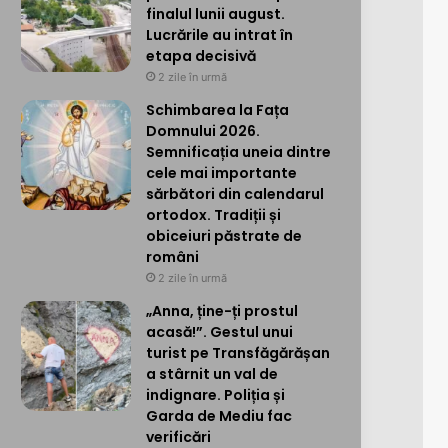
finalul lunii august.
Lucrările au intrat în
etapa decisivă
2 zile în urmă
Schimbarea la Fața
Domnului 2026.
Semnificația uneia dintre
cele mai importante
sărbători din calendarul
ortodox. Tradiții și
obiceiuri păstrate de
români
2 zile în urmă
„Anna, ține-ți prostul
acasă!”. Gestul unui
turist pe Transfăgărășan
a stârnit un val de
indignare. Poliția și
Garda de Mediu fac
verificări