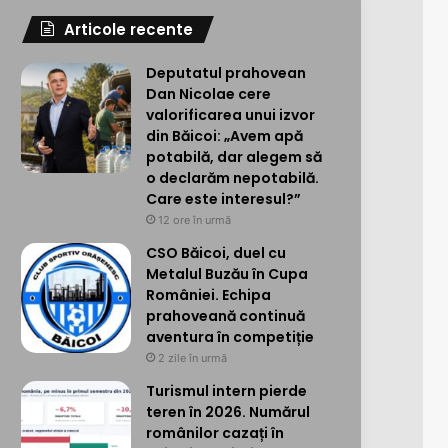
Articole recente
Deputatul prahovean
Dan Nicolae cere
valorificarea unui izvor
din Băicoi: „Avem apă
potabilă, dar alegem să
o declarăm nepotabilă.
Care este interesul?”
12 ore în urmă
CSO Băicoi, duel cu
Metalul Buzău în Cupa
României. Echipa
prahoveană continuă
aventura în competiție
2 zile în urmă
Turismul intern pierde
teren în 2026. Numărul
românilor cazați în