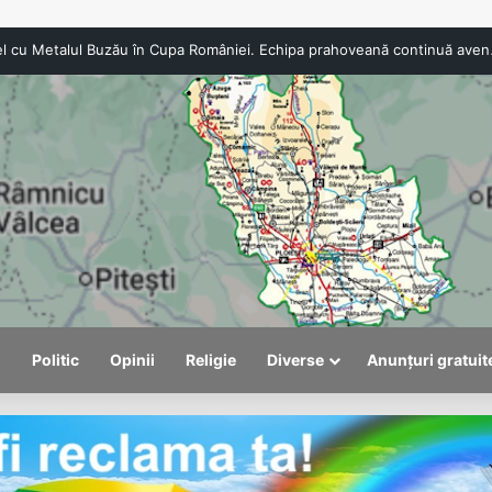
CSO Băicoi, duel c
l
Politic
Opinii
Religie
Diverse
Anunțuri gratuit