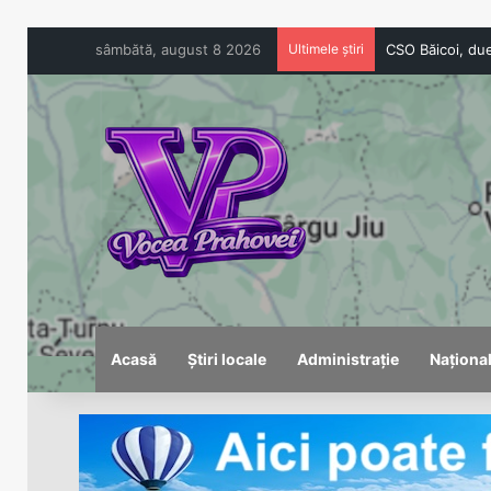
sâmbătă, august 8 2026
Ultimele știri
Acasă
Știri locale
Administrație
Naționa