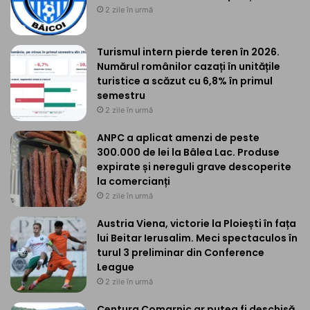
2 zile în urmă
Turismul intern pierde teren în 2026.
Numărul românilor cazați în unitățile
turistice a scăzut cu 6,8% în primul
semestru
2 zile în urmă
ANPC a aplicat amenzi de peste
300.000 de lei la Bâlea Lac. Produse
expirate și nereguli grave descoperite
la comercianți
2 zile în urmă
Austria Viena, victorie la Ploiești în fața
lui Beitar Ierusalim. Meci spectaculos în
turul 3 preliminar din Conference
League
2 zile în urmă
Centura Comarnic ar putea fi deschisă