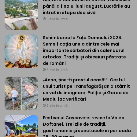
până la finalul lunii august. Lucrările au
intrat în etapa decisivă
3 zile în urmă
Schimbarea la Fața Domnului 2026.
Semnificația uneia dintre cele mai
importante sărbători din calendarul
ortodox. Tradiții și obiceiuri păstrate
de români
3 zile în urmă
„Anna, ține-ți prostul acasă!”. Gestul
unui turist pe Transfăgărășan a stârnit
un val de indignare. Poliția și Garda de
Mediu fac verificări
3 zile în urmă
Festivalul Cașcavelei revine la Valea
Doftanei. Trei zile de tradiții,
gastronomie și spectacole în perioada