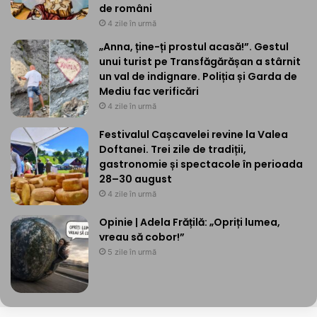
de români
4 zile în urmă
„Anna, ține-ți prostul acasă!”. Gestul
unui turist pe Transfăgărășan a stârnit
un val de indignare. Poliția și Garda de
Mediu fac verificări
4 zile în urmă
Festivalul Cașcavelei revine la Valea
Doftanei. Trei zile de tradiții,
gastronomie și spectacole în perioada
28–30 august
4 zile în urmă
Opinie | Adela Frățilă: „Opriți lumea,
vreau să cobor!”
5 zile în urmă