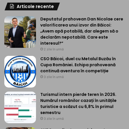
Articole recente
Deputatul prahovean Dan Nicolae cere
valorificarea unui izvor din Băicoi:
„Avem apă potabilă, dar alegem să o
declarăm nepotabilă. Care este
interesul?”
2 zile în urmă
CSO Băicoi, duel cu Metalul Buzău în
Cupa României. Echipa prahoveană
continuă aventura în competiție
3 zile în urmă
Turismul intern pierde teren în 2026.
Numărul românilor cazați în unitățile
turistice a scăzut cu 6,8% în primul
semestru
3 zile în urmă