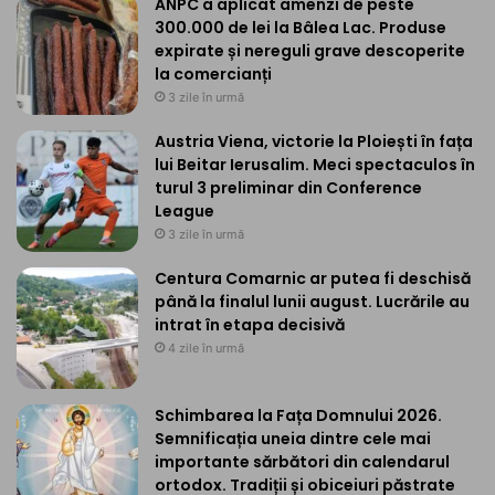
ANPC a aplicat amenzi de peste
300.000 de lei la Bâlea Lac. Produse
expirate și nereguli grave descoperite
la comercianți
3 zile în urmă
Austria Viena, victorie la Ploiești în fața
lui Beitar Ierusalim. Meci spectaculos în
turul 3 preliminar din Conference
League
3 zile în urmă
Centura Comarnic ar putea fi deschisă
până la finalul lunii august. Lucrările au
intrat în etapa decisivă
4 zile în urmă
Schimbarea la Fața Domnului 2026.
Semnificația uneia dintre cele mai
importante sărbători din calendarul
ortodox. Tradiții și obiceiuri păstrate