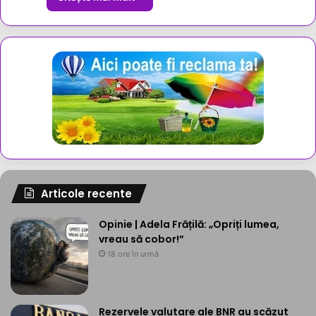
Articole recente
Opinie | Adela Frățilă: „Opriți lumea,
vreau să cobor!”
18 ore în urmă
Rezervele valutare ale BNR au scăzut