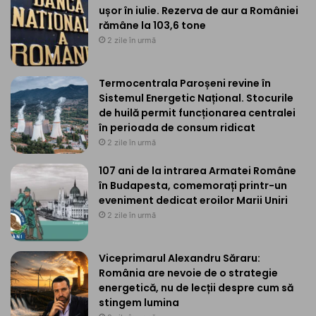
ușor în iulie. Rezerva de aur a României
rămâne la 103,6 tone
2 zile în urmă
Termocentrala Paroșeni revine în
Sistemul Energetic Național. Stocurile
de huilă permit funcționarea centralei
în perioada de consum ridicat
2 zile în urmă
107 ani de la intrarea Armatei Române
în Budapesta, comemorați printr-un
eveniment dedicat eroilor Marii Uniri
2 zile în urmă
Viceprimarul Alexandru Săraru:
România are nevoie de o strategie
energetică, nu de lecții despre cum să
stingem lumina