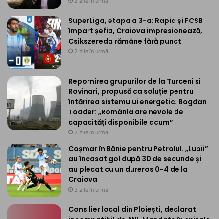
2 zile în urmă
SuperLiga, etapa a 3-a: Rapid și FCSB
împart șefia, Craiova impresionează,
Csikszereda rămâne fără punct
2 zile în urmă
Repornirea grupurilor de la Turceni și
Rovinari, propusă ca soluție pentru
întărirea sistemului energetic. Bogdan
Toader: „România are nevoie de
capacități disponibile acum”
2 zile în urmă
Coșmar în Bănie pentru Petrolul. „Lupii”
au încasat gol după 30 de secunde și
au plecat cu un dureros 0-4 de la
Craiova
3 zile în urmă
Consilier local din Ploiești, declarat