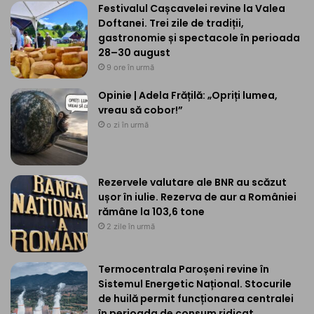
Festivalul Cașcavelei revine la Valea
Doftanei. Trei zile de tradiții,
gastronomie și spectacole în perioada
28–30 august
9 ore în urmă
Opinie | Adela Frățilă: „Opriți lumea,
vreau să cobor!”
o zi în urmă
Rezervele valutare ale BNR au scăzut
ușor în iulie. Rezerva de aur a României
rămâne la 103,6 tone
2 zile în urmă
Termocentrala Paroșeni revine în
Sistemul Energetic Național. Stocurile
de huilă permit funcționarea centralei
în perioada de consum ridicat