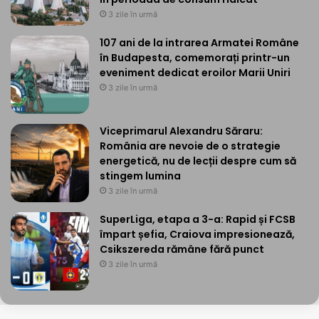
3 zile în urmă
107 ani de la intrarea Armatei Române
în Budapesta, comemorați printr-un
eveniment dedicat eroilor Marii Uniri
3 zile în urmă
Viceprimarul Alexandru Săraru:
România are nevoie de o strategie
energetică, nu de lecții despre cum să
stingem lumina
3 zile în urmă
SuperLiga, etapa a 3-a: Rapid și FCSB
împart șefia, Craiova impresionează,
Csikszereda rămâne fără punct
3 zile în urmă