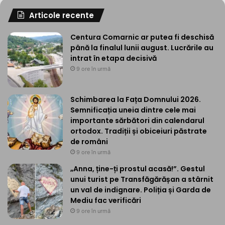
Articole recente
Centura Comarnic ar putea fi deschisă
până la finalul lunii august. Lucrările au
intrat în etapa decisivă
9 ore în urmă
Schimbarea la Fața Domnului 2026.
Semnificația uneia dintre cele mai
importante sărbători din calendarul
ortodox. Tradiții și obiceiuri păstrate
de români
9 ore în urmă
„Anna, ține-ți prostul acasă!”. Gestul
unui turist pe Transfăgărășan a stârnit
un val de indignare. Poliția și Garda de
Mediu fac verificări
9 ore în urmă