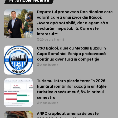
Articole recente
Deputatul prahovean Dan Nicolae cere
valorificarea unui izvor din Băicoi:
„Avem apă potabilă, dar alegem să o
declarăm nepotabilă. Care este
interesul?”
20 de ore în urmă
CSO Băicoi, duel cu Metalul Buzău în
Cupa României. Echipa prahoveană
continuă aventura în competiție
2 zile în urmă
Turismul intern pierde teren în 2026.
Numărul românilor cazați în unitățile
turistice a scăzut cu 6,8% în primul
semestru
2 zile în urmă
ANPC a aplicat amenzi de peste