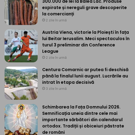
300.000 de lei la Bâlea Lac. Produse
expirate și nereguli grave descoperite
la comercianți
2 zile în urmă
Austria Viena, victorie la Ploiești în fața
lui Beitar Ierusalim. Meci spectaculos în
turul 3 preliminar din Conference
League
2 zile în urmă
Centura Comarnic ar putea fi deschisă
până la finalul lunii august. Lucrările au
intrat în etapa decisivă
3 zile în urmă
Schimbarea la Fața Domnului 2026.
Semnificația uneia dintre cele mai
importante sărbători din calendarul
ortodox. Tradiții și obiceiuri păstrate
de români