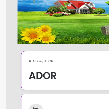
Acasă
/
ADOR
ADOR
ian.