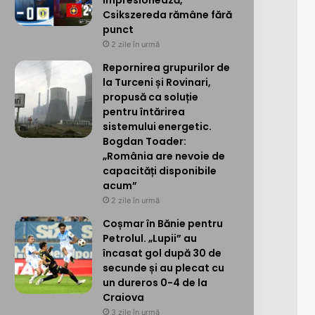
impresionează,
Csikszereda rămâne fără
punct
2 zile în urmă
Repornirea grupurilor de
la Turceni și Rovinari,
propusă ca soluție
pentru întărirea
sistemului energetic.
Bogdan Toader:
„România are nevoie de
capacități disponibile
acum”
2 zile în urmă
Coșmar în Bănie pentru
Petrolul. „Lupii” au
încasat gol după 30 de
secunde și au plecat cu
un dureros 0-4 de la
Craiova
3 zile în urmă