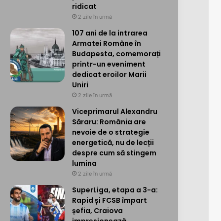
ridicat
2 zile în urmă
107 ani de la intrarea
Armatei Române în
Budapesta, comemorați
printr-un eveniment
dedicat eroilor Marii
Uniri
2 zile în urmă
Viceprimarul Alexandru
Săraru: România are
nevoie de o strategie
energetică, nu de lecții
despre cum să stingem
lumina
2 zile în urmă
SuperLiga, etapa a 3-a:
Rapid și FCSB împart
șefia, Craiova