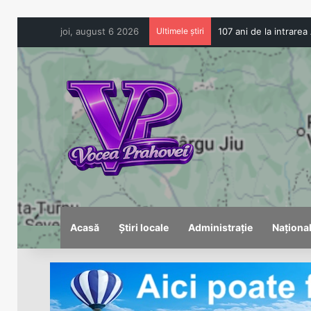
joi, august 6 2026
Ultimele știri
Acasă
Știri locale
Administrație
Naționa