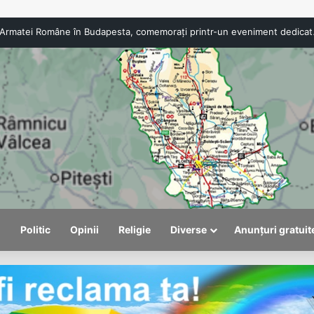
107 ani de la intrar
l
Politic
Opinii
Religie
Diverse
Anunțuri gratuit