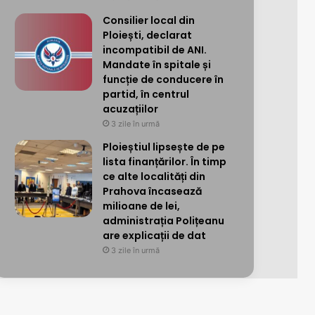
Consilier local din
Ploiești, declarat
incompatibil de ANI.
Mandate în spitale și
funcție de conducere în
partid, în centrul
acuzațiilor
3 zile în urmă
Ploieștiul lipsește de pe
lista finanțărilor. În timp
ce alte localități din
Prahova încasează
milioane de lei,
administrația Polițeanu
are explicații de dat
3 zile în urmă