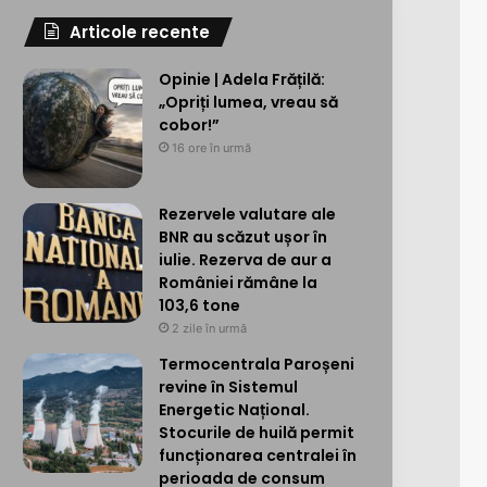
Articole recente
Opinie | Adela Frățilă:
„Opriți lumea, vreau să
cobor!”
16 ore în urmă
Rezervele valutare ale
BNR au scăzut ușor în
iulie. Rezerva de aur a
României rămâne la
103,6 tone
2 zile în urmă
Termocentrala Paroșeni
revine în Sistemul
Energetic Național.
Stocurile de huilă permit
funcționarea centralei în
perioada de consum