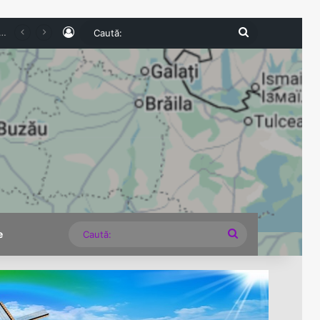
Log In
Caută:
ea Armatei Române în Budapesta, comemorați printr-un eveniment dedicat eroilor Marii Uniri
Caută:
e