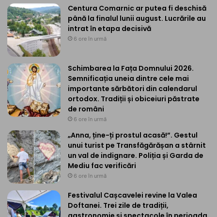
Centura Comarnic ar putea fi deschisă
până la finalul lunii august. Lucrările au
intrat în etapa decisivă
6 ore în urmă
Schimbarea la Fața Domnului 2026.
Semnificația uneia dintre cele mai
importante sărbători din calendarul
ortodox. Tradiții și obiceiuri păstrate
de români
6 ore în urmă
„Anna, ține-ți prostul acasă!”. Gestul
unui turist pe Transfăgărășan a stârnit
un val de indignare. Poliția și Garda de
Mediu fac verificări
6 ore în urmă
Festivalul Cașcavelei revine la Valea
Doftanei. Trei zile de tradiții,
gastronomie și spectacole în perioada