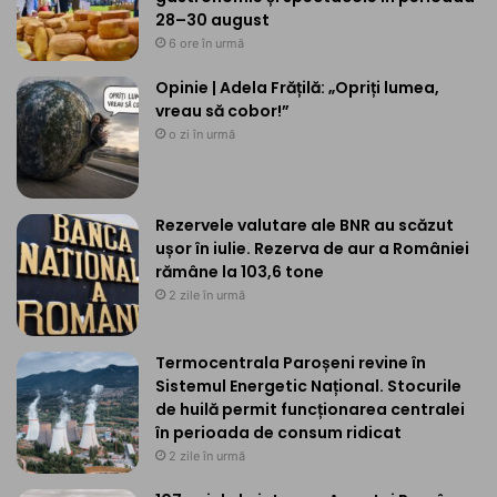
28–30 august
6 ore în urmă
Opinie | Adela Frățilă: „Opriți lumea,
vreau să cobor!”
o zi în urmă
Rezervele valutare ale BNR au scăzut
ușor în iulie. Rezerva de aur a României
rămâne la 103,6 tone
2 zile în urmă
Termocentrala Paroșeni revine în
Sistemul Energetic Național. Stocurile
de huilă permit funcționarea centralei
în perioada de consum ridicat
2 zile în urmă