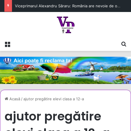
Viceprimarul Alexandru Săraru: România are nevoie de o strategie energetică, nu de lecții despre cum să stingem lumina
Meniu
C
Acasă
/
ajutor pregătire elevi clasa a 12-a
ajutor pregătire