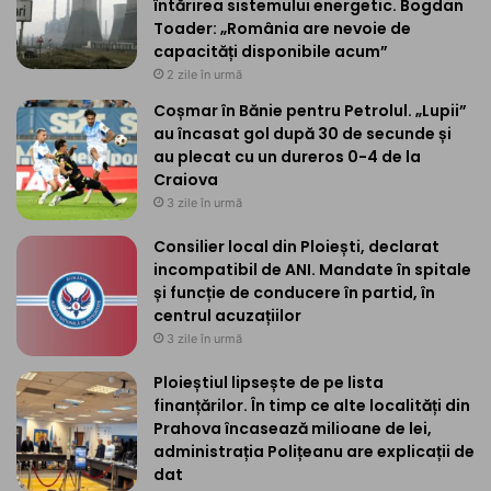
întărirea sistemului energetic. Bogdan
Toader: „România are nevoie de
capacități disponibile acum”
2 zile în urmă
Coșmar în Bănie pentru Petrolul. „Lupii”
au încasat gol după 30 de secunde și
au plecat cu un dureros 0-4 de la
Craiova
3 zile în urmă
Consilier local din Ploiești, declarat
incompatibil de ANI. Mandate în spitale
și funcție de conducere în partid, în
centrul acuzațiilor
3 zile în urmă
Ploieștiul lipsește de pe lista
finanțărilor. În timp ce alte localități din
Prahova încasează milioane de lei,
administrația Polițeanu are explicații de
dat