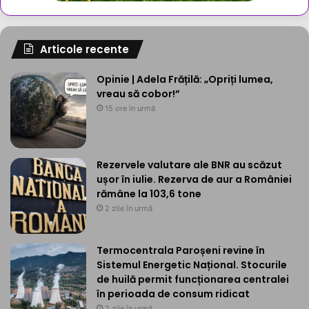
Articole recente
Opinie | Adela Frățilă: „Opriți lumea,
vreau să cobor!”
15 ore în urmă
Rezervele valutare ale BNR au scăzut
ușor în iulie. Rezerva de aur a României
rămâne la 103,6 tone
2 zile în urmă
Termocentrala Paroșeni revine în
Sistemul Energetic Național. Stocurile
de huilă permit funcționarea centralei
în perioada de consum ridicat
2 zile în urmă