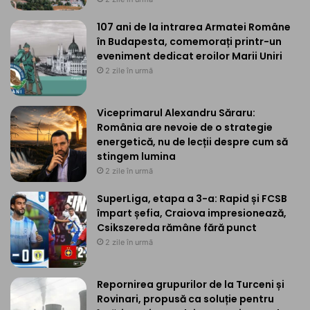
107 ani de la intrarea Armatei Române
în Budapesta, comemorați printr-un
eveniment dedicat eroilor Marii Uniri
2 zile în urmă
Viceprimarul Alexandru Săraru:
România are nevoie de o strategie
energetică, nu de lecții despre cum să
stingem lumina
2 zile în urmă
SuperLiga, etapa a 3-a: Rapid și FCSB
împart șefia, Craiova impresionează,
Csikszereda rămâne fără punct
2 zile în urmă
Repornirea grupurilor de la Turceni și
Rovinari, propusă ca soluție pentru