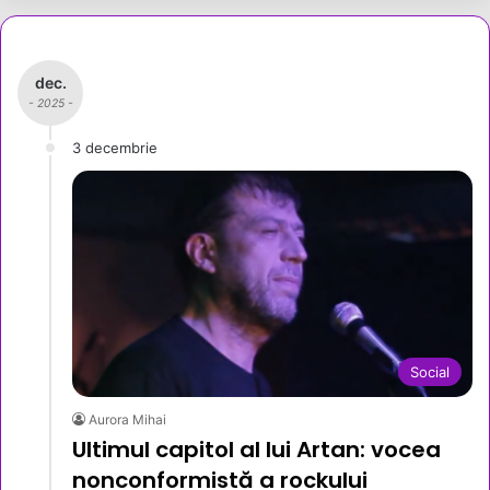
dec.
- 2025 -
3 decembrie
Social
Aurora Mihai
Ultimul capitol al lui Artan: vocea
nonconformistă a rockului