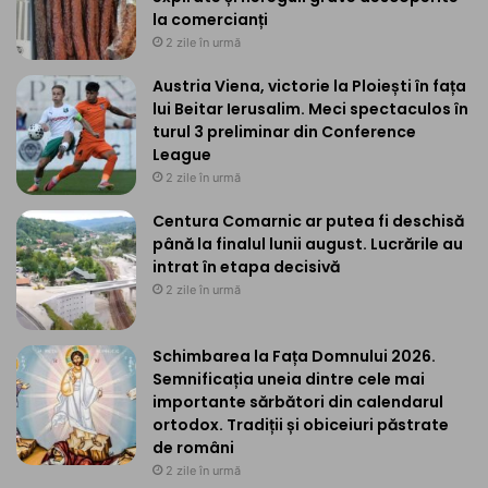
la comercianți
2 zile în urmă
Austria Viena, victorie la Ploiești în fața
lui Beitar Ierusalim. Meci spectaculos în
turul 3 preliminar din Conference
League
2 zile în urmă
Centura Comarnic ar putea fi deschisă
până la finalul lunii august. Lucrările au
intrat în etapa decisivă
2 zile în urmă
Schimbarea la Fața Domnului 2026.
Semnificația uneia dintre cele mai
importante sărbători din calendarul
ortodox. Tradiții și obiceiuri păstrate
de români
2 zile în urmă