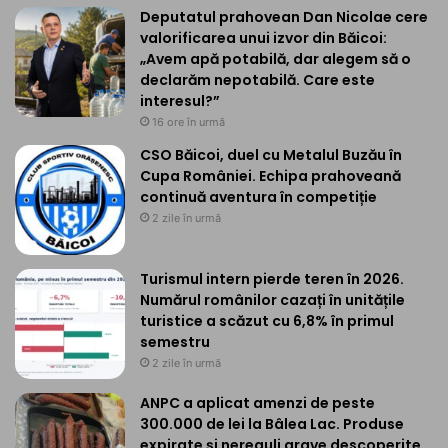
Deputatul prahovean Dan Nicolae cere
valorificarea unui izvor din Băicoi:
„Avem apă potabilă, dar alegem să o
declarăm nepotabilă. Care este
interesul?”
16 ore în urmă
CSO Băicoi, duel cu Metalul Buzău în
Cupa României. Echipa prahoveană
continuă aventura în competiție
2 zile în urmă
Turismul intern pierde teren în 2026.
Numărul românilor cazați în unitățile
turistice a scăzut cu 6,8% în primul
semestru
2 zile în urmă
ANPC a aplicat amenzi de peste
300.000 de lei la Bâlea Lac. Produse
expirate și nereguli grave descoperite