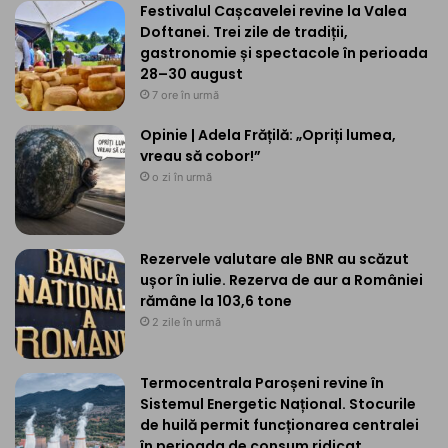
Festivalul Cașcavelei revine la Valea
Doftanei. Trei zile de tradiții,
gastronomie și spectacole în perioada
28–30 august
7 ore în urmă
Opinie | Adela Frățilă: „Opriți lumea,
vreau să cobor!”
o zi în urmă
Rezervele valutare ale BNR au scăzut
ușor în iulie. Rezerva de aur a României
rămâne la 103,6 tone
2 zile în urmă
Termocentrala Paroșeni revine în
Sistemul Energetic Național. Stocurile
de huilă permit funcționarea centralei
în perioada de consum ridicat