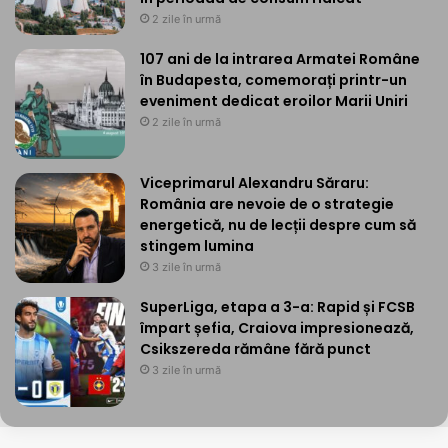
2 zile în urmă
107 ani de la intrarea Armatei Române
în Budapesta, comemorați printr-un
eveniment dedicat eroilor Marii Uniri
2 zile în urmă
Viceprimarul Alexandru Săraru:
România are nevoie de o strategie
energetică, nu de lecții despre cum să
stingem lumina
3 zile în urmă
SuperLiga, etapa a 3-a: Rapid și FCSB
împart șefia, Craiova impresionează,
Csikszereda rămâne fără punct
3 zile în urmă