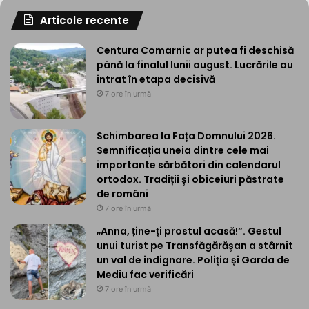
Articole recente
Centura Comarnic ar putea fi deschisă
până la finalul lunii august. Lucrările au
intrat în etapa decisivă
7 ore în urmă
Schimbarea la Fața Domnului 2026.
Semnificația uneia dintre cele mai
importante sărbători din calendarul
ortodox. Tradiții și obiceiuri păstrate
de români
7 ore în urmă
„Anna, ține-ți prostul acasă!”. Gestul
unui turist pe Transfăgărășan a stârnit
un val de indignare. Poliția și Garda de
Mediu fac verificări
7 ore în urmă