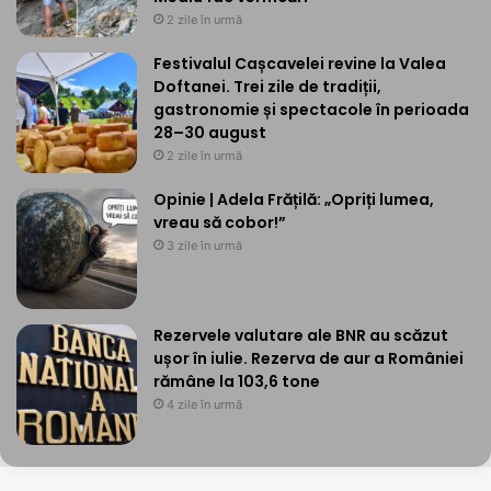
2 zile în urmă
Festivalul Cașcavelei revine la Valea
Doftanei. Trei zile de tradiții,
gastronomie și spectacole în perioada
28–30 august
2 zile în urmă
Opinie | Adela Frățilă: „Opriți lumea,
vreau să cobor!”
3 zile în urmă
Rezervele valutare ale BNR au scăzut
ușor în iulie. Rezerva de aur a României
rămâne la 103,6 tone
4 zile în urmă