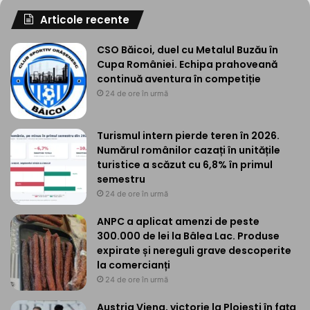
Articole recente
CSO Băicoi, duel cu Metalul Buzău în
Cupa României. Echipa prahoveană
continuă aventura în competiție
24 de ore în urmă
Turismul intern pierde teren în 2026.
Numărul românilor cazați în unitățile
turistice a scăzut cu 6,8% în primul
semestru
24 de ore în urmă
ANPC a aplicat amenzi de peste
300.000 de lei la Bâlea Lac. Produse
expirate și nereguli grave descoperite
la comercianți
24 de ore în urmă
Austria Viena, victorie la Ploiești în fața