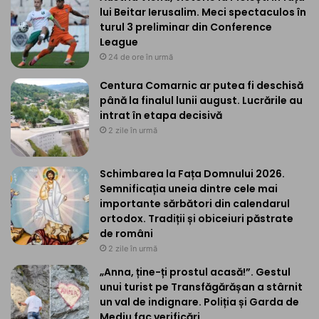
lui Beitar Ierusalim. Meci spectaculos în
turul 3 preliminar din Conference
League
24 de ore în urmă
Centura Comarnic ar putea fi deschisă
până la finalul lunii august. Lucrările au
intrat în etapa decisivă
2 zile în urmă
Schimbarea la Fața Domnului 2026.
Semnificația uneia dintre cele mai
importante sărbători din calendarul
ortodox. Tradiții și obiceiuri păstrate
de români
2 zile în urmă
„Anna, ține-ți prostul acasă!”. Gestul
unui turist pe Transfăgărășan a stârnit
un val de indignare. Poliția și Garda de
Mediu fac verificări