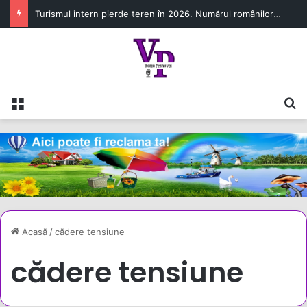
Turismul intern pierde teren în 2026. Numărul românilor cazați în unitățile turistice a scăzut cu 6,8% în primul semestru
Meniu
C
Acasă
/
cădere tensiune
cădere tensiune