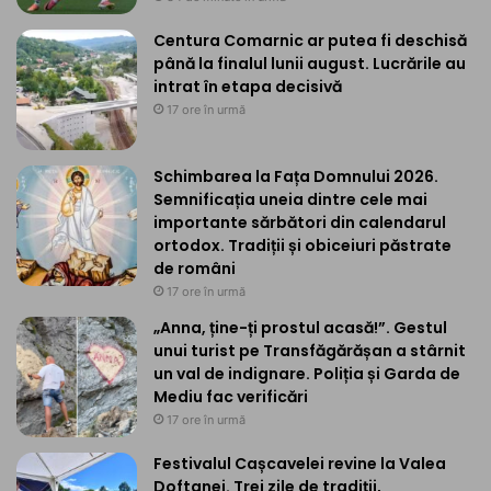
Centura Comarnic ar putea fi deschisă
până la finalul lunii august. Lucrările au
intrat în etapa decisivă
17 ore în urmă
Schimbarea la Fața Domnului 2026.
Semnificația uneia dintre cele mai
importante sărbători din calendarul
ortodox. Tradiții și obiceiuri păstrate
de români
17 ore în urmă
„Anna, ține-ți prostul acasă!”. Gestul
unui turist pe Transfăgărășan a stârnit
un val de indignare. Poliția și Garda de
Mediu fac verificări
17 ore în urmă
Festivalul Cașcavelei revine la Valea
Doftanei. Trei zile de tradiții,