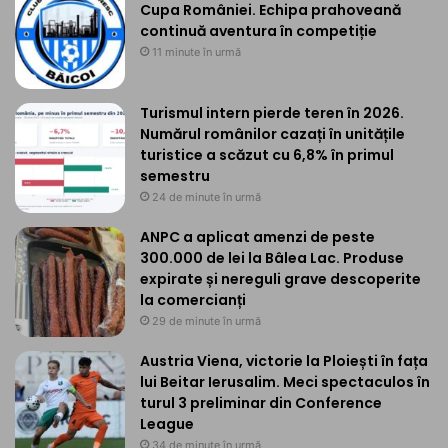
Cupa României. Echipa prahoveană
continuă aventura în competiție
11 minute în urmă
Turismul intern pierde teren în 2026.
Numărul românilor cazați în unitățile
turistice a scăzut cu 6,8% în primul
semestru
24 de minute în urmă
ANPC a aplicat amenzi de peste
300.000 de lei la Bâlea Lac. Produse
expirate și nereguli grave descoperite
la comercianți
29 de minute în urmă
Austria Viena, victorie la Ploiești în fața
lui Beitar Ierusalim. Meci spectaculos în
turul 3 preliminar din Conference
League
34 de minute în urmă