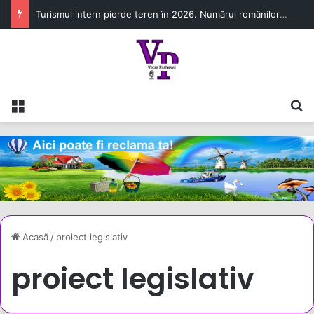
Turismul intern pierde teren în 2026. Numărul românilor cazați în unitățile turistice a scăzut cu 6,8% în primul semestru
Meniu
C
Acasă
/
proiect legislativ
proiect legislativ