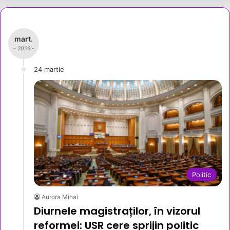
mart.
- 2026 -
24 martie
Politic
Aurora Mihai
Diurnele magistraților, în vizorul
reformei: USR cere sprijin politic