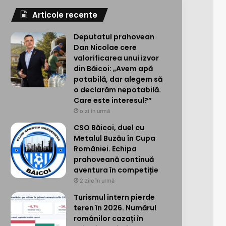
Articole recente
Deputatul prahovean
Dan Nicolae cere
valorificarea unui izvor
din Băicoi: „Avem apă
potabilă, dar alegem să
o declarăm nepotabilă.
Care este interesul?”
o zi în urmă
CSO Băicoi, duel cu
Metalul Buzău în Cupa
României. Echipa
prahoveană continuă
aventura în competiție
2 zile în urmă
Turismul intern pierde
teren în 2026. Numărul
românilor cazați în