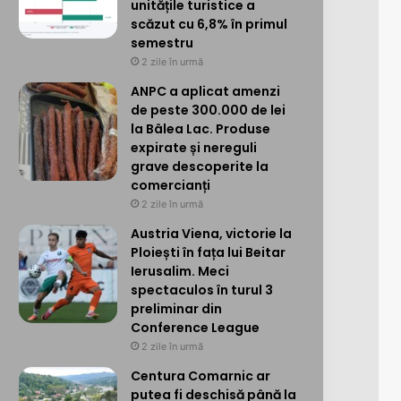
unitățile turistice a
scăzut cu 6,8% în primul
semestru
2 zile în urmă
ANPC a aplicat amenzi
de peste 300.000 de lei
la Bâlea Lac. Produse
expirate și nereguli
grave descoperite la
comercianți
2 zile în urmă
Austria Viena, victorie la
Ploiești în fața lui Beitar
Ierusalim. Meci
spectaculos în turul 3
preliminar din
Conference League
2 zile în urmă
Centura Comarnic ar
putea fi deschisă până la