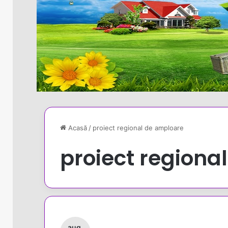
Acasă
/
proiect regional de amploare
proiect regiona
aug.