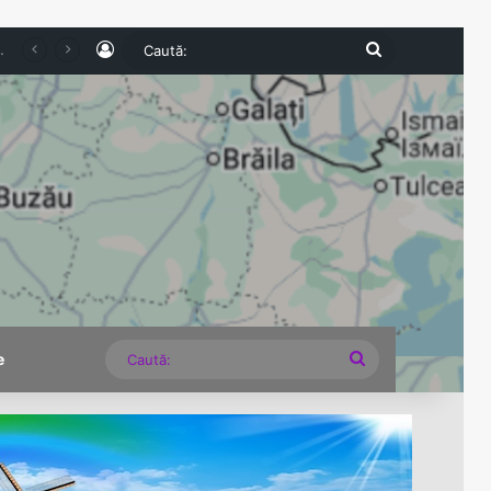
Log In
Caută:
veană continuă aventura în competiție
Caută:
e