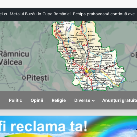
CSO Băicoi, duel cu Metalul Buzău în Cupa României. Echipa praho
l
Politic
Opinii
Religie
Diverse
Anunțuri gratuit