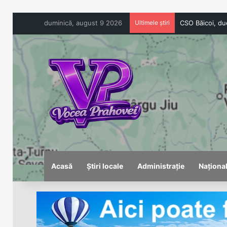
duminică, august 9 2026
Ultimele știri
Acasă
Știri locale
Administrație
Naționa