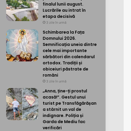
finalul lunii august.
Lucrările au intrat în
etapa decisivă
3 zile în urmă
Schimbarea la Fața
Domnului 2026.
Semnificația uneia dintre
cele mai importante
sărbători din calendarul
ortodox. Tradiții și
obiceiuri păstrate de
români
3 zile în urmă
„Anna, ține-ți prostul
acasă!”. Gestul unui
turist pe Transfăgărășan
a stârnit un val de
indignare. Poliția și
Garda de Mediu fac
verificări