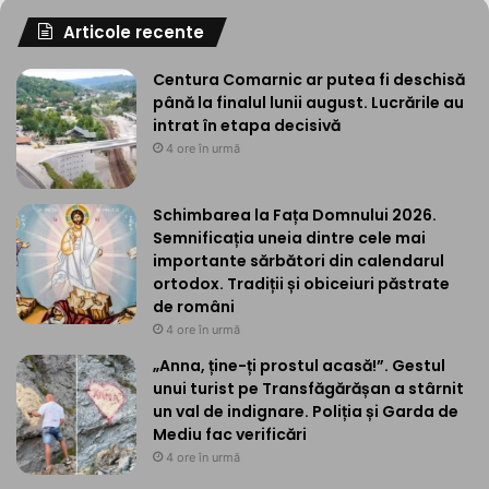
Articole recente
Centura Comarnic ar putea fi deschisă
până la finalul lunii august. Lucrările au
intrat în etapa decisivă
4 ore în urmă
Schimbarea la Fața Domnului 2026.
Semnificația uneia dintre cele mai
importante sărbători din calendarul
ortodox. Tradiții și obiceiuri păstrate
de români
4 ore în urmă
„Anna, ține-ți prostul acasă!”. Gestul
unui turist pe Transfăgărășan a stârnit
un val de indignare. Poliția și Garda de
Mediu fac verificări
4 ore în urmă