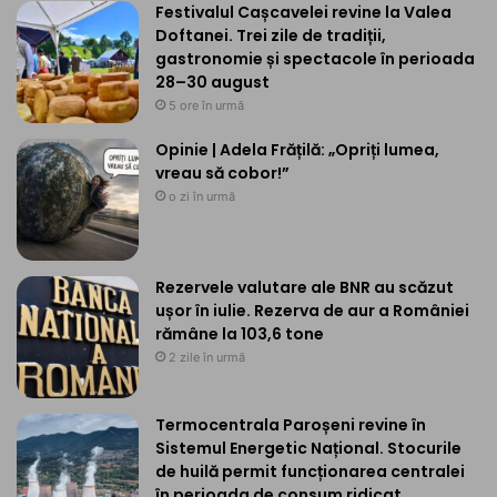
Festivalul Cașcavelei revine la Valea
Doftanei. Trei zile de tradiții,
gastronomie și spectacole în perioada
28–30 august
5 ore în urmă
Opinie | Adela Frățilă: „Opriți lumea,
vreau să cobor!”
o zi în urmă
Rezervele valutare ale BNR au scăzut
ușor în iulie. Rezerva de aur a României
rămâne la 103,6 tone
2 zile în urmă
Termocentrala Paroșeni revine în
Sistemul Energetic Național. Stocurile
de huilă permit funcționarea centralei
în perioada de consum ridicat