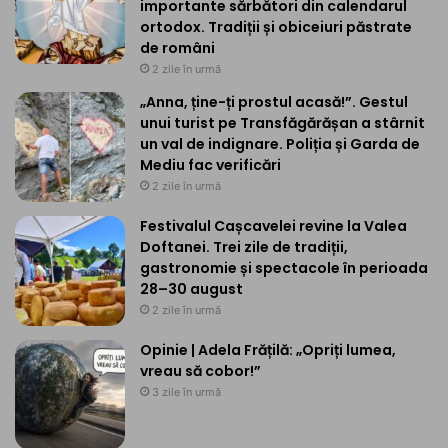
importante sărbători din calendarul
ortodox. Tradiții și obiceiuri păstrate
de români
2 zile în urmă
„Anna, ține-ți prostul acasă!”. Gestul
unui turist pe Transfăgărășan a stârnit
un val de indignare. Poliția și Garda de
Mediu fac verificări
2 zile în urmă
Festivalul Cașcavelei revine la Valea
Doftanei. Trei zile de tradiții,
gastronomie și spectacole în perioada
28–30 august
2 zile în urmă
Opinie | Adela Frățilă: „Opriți lumea,
vreau să cobor!”
3 zile în urmă