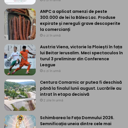
ANPC a aplicat amenzi de peste
300.000 de lei la Bâlea Lac. Produse
expirate și nereguli grave descoperite
la comercianți
o zi în urmă
Austria Viena, victorie la Ploiești în fața
lui Beitar Ierusalim. Meci spectaculos în
turul 3 preliminar din Conference
League
o zi în urmă
Centura Comarnic ar putea fi deschisă
până la finalul lunii august. Lucrările au
intrat în etapa decisivă
2 zile în urmă
Schimbarea la Fața Domnului 2026.
Semnificația uneia dintre cele mai