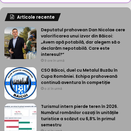
Articole recente
Deputatul prahovean Dan Nicolae cere
valorificarea unui izvor din Băicoi:
„Avem apă potabilă, dar alegem să o
declarăm nepotabilă. Care este
interesul?”
9 ore în urmă
CSO Băicoi, duel cu Metalul Buzău în
Cupa României. Echipa prahoveană
continuă aventura în competiție
o zi în urmă
Turismul intern pierde teren în 2026.
Numărul românilor cazați în unitățile
turistice a scăzut cu 6,8% în primul
semestru
o zi în urmă