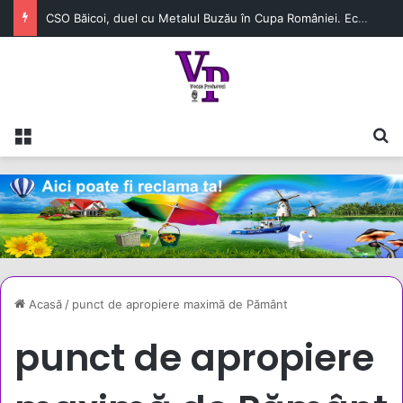
CSO Băicoi, duel cu Metalul Buzău în Cupa României. Echipa prahoveană continuă aventura în competiție
Meniu
C
Acasă
/
punct de apropiere maximă de Pământ
punct de apropiere