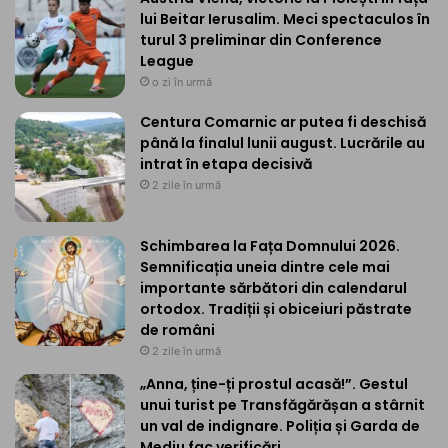
lui Beitar Ierusalim. Meci spectaculos în
turul 3 preliminar din Conference
League
o zi în urmă
Centura Comarnic ar putea fi deschisă
până la finalul lunii august. Lucrările au
intrat în etapa decisivă
2 zile în urmă
Schimbarea la Fața Domnului 2026.
Semnificația uneia dintre cele mai
importante sărbători din calendarul
ortodox. Tradiții și obiceiuri păstrate
de români
2 zile în urmă
„Anna, ține-ți prostul acasă!”. Gestul
unui turist pe Transfăgărășan a stârnit
un val de indignare. Poliția și Garda de
Mediu fac verificări