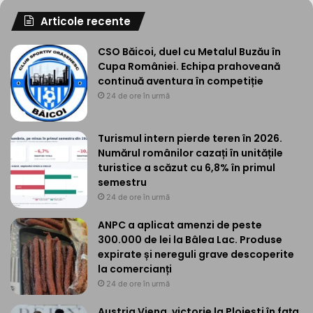
Articole recente
CSO Băicoi, duel cu Metalul Buzău în
Cupa României. Echipa prahoveană
continuă aventura în competiție
24 de ore în urmă
Turismul intern pierde teren în 2026.
Numărul românilor cazați în unitățile
turistice a scăzut cu 6,8% în primul
semestru
24 de ore în urmă
ANPC a aplicat amenzi de peste
300.000 de lei la Bâlea Lac. Produse
expirate și nereguli grave descoperite
la comercianți
24 de ore în urmă
Austria Viena, victorie la Ploiești în fața