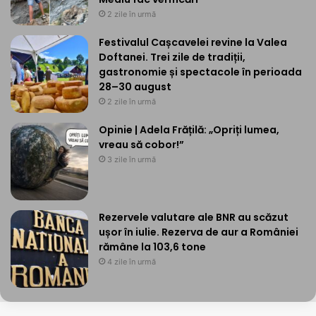
2 zile în urmă
Festivalul Cașcavelei revine la Valea
Doftanei. Trei zile de tradiții,
gastronomie și spectacole în perioada
28–30 august
2 zile în urmă
Opinie | Adela Frățilă: „Opriți lumea,
vreau să cobor!”
3 zile în urmă
Rezervele valutare ale BNR au scăzut
ușor în iulie. Rezerva de aur a României
rămâne la 103,6 tone
4 zile în urmă