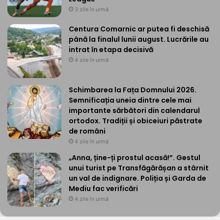
3 zile în urmă
Centura Comarnic ar putea fi deschisă
până la finalul lunii august. Lucrările au
intrat în etapa decisivă
4 zile în urmă
Schimbarea la Fața Domnului 2026.
Semnificația uneia dintre cele mai
importante sărbători din calendarul
ortodox. Tradiții și obiceiuri păstrate
de români
4 zile în urmă
„Anna, ține-ți prostul acasă!”. Gestul
unui turist pe Transfăgărășan a stârnit
un val de indignare. Poliția și Garda de
Mediu fac verificări
4 zile în urmă