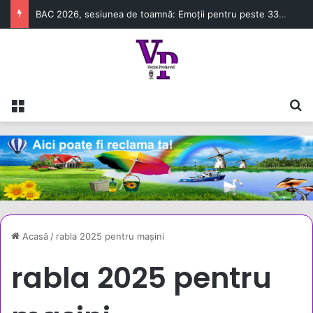
BAC 2026, sesiunea de toamnă: Emoții pentru peste 33.000 de candidați
Meniu
C
Acasă
/
rabla 2025 pentru mașini
rabla 2025 pentru