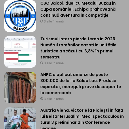
CSO Băicoi, duel cu Metalul Buzău în
Cupa României. Echipa prahoveană
continuă aventura în competiție
3 zile în urmă
Turismul intern pierde teren în 2026.
Numărul românilor cazați în unitățile
turistice a scăzut cu 6,8% în primul
semestru
3 zile în urmă
ANPC a aplicat amenzi de peste
300.000 de lei la Bâlea Lac. Produse
expirate și nereguli grave descoperite
la comercianți
3 zile în urmă
Austria Viena, victorie la Ploiești în fața
lui Beitar Ierusalim. Meci spectaculos în
turul 3 preliminar din Conference
League