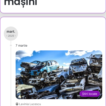
mașini
mart.
- 2025 -
7 martie
Știri locale
Lavinia Lucescu