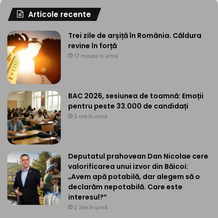
Articole recente
Trei zile de arșiță în România. Căldura
revine în forță
17 minute în urmă
BAC 2026, sesiunea de toamnă: Emoții
pentru peste 33.000 de candidați
2 ore în urmă
Deputatul prahovean Dan Nicolae cere
valorificarea unui izvor din Băicoi:
„Avem apă potabilă, dar alegem să o
declarăm nepotabilă. Care este
interesul?”
2 zile în urmă