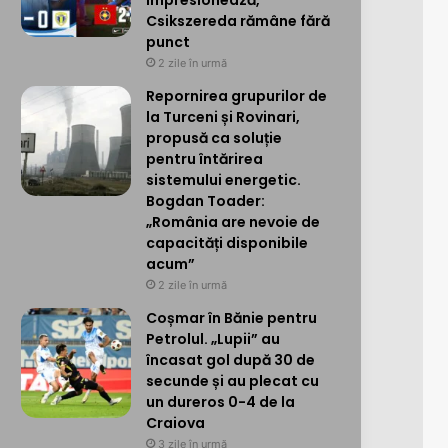
impresionează,
Csikszereda rămâne fără
punct
2 zile în urmă
Repornirea grupurilor de
la Turceni și Rovinari,
propusă ca soluție
pentru întărirea
sistemului energetic.
Bogdan Toader:
„România are nevoie de
capacități disponibile
acum”
2 zile în urmă
Coșmar în Bănie pentru
Petrolul. „Lupii” au
încasat gol după 30 de
secunde și au plecat cu
un dureros 0-4 de la
Craiova
3 zile în urmă