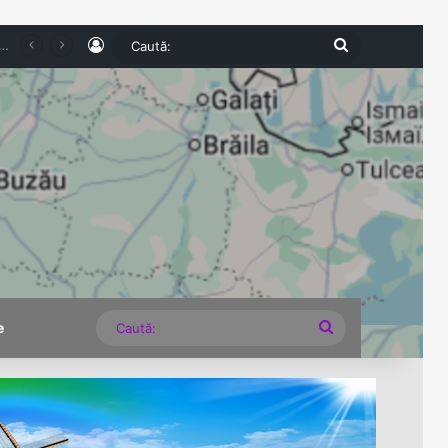
Log In
Caută:
ea Armatei Române în Budapesta, comemorați printr-un eveniment dedicat eroilor Marii Uniri
Caută:
e