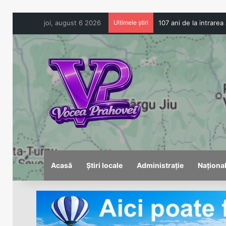
joi, august 6 2026
Ultimele știri
Acasă
Știri locale
Administrație
Naționa