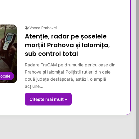
Vocea Prahovei
Atenție, radar pe șoselele
morții! Prahova și Ialomița,
sub control total
Radare TruCAM pe drumurile periculoase din
Prahova și Ialomița! Polițiștii rutieri din cele
 locale
două județe desfășoară, astăzi, o amplă
acțiune…
Citește mai mult »