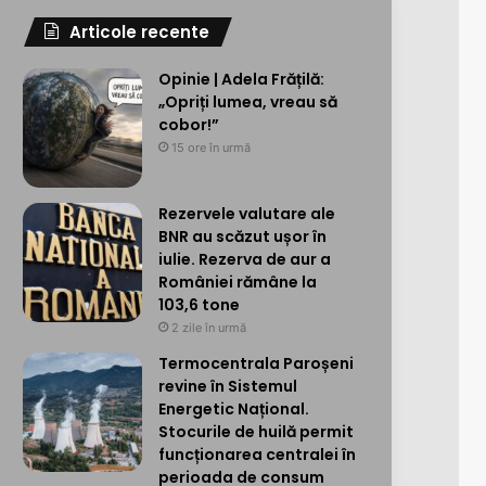
Articole recente
Opinie | Adela Frățilă:
„Opriți lumea, vreau să
cobor!”
15 ore în urmă
Rezervele valutare ale
BNR au scăzut ușor în
iulie. Rezerva de aur a
României rămâne la
103,6 tone
2 zile în urmă
Termocentrala Paroșeni
revine în Sistemul
Energetic Național.
Stocurile de huilă permit
funcționarea centralei în
perioada de consum