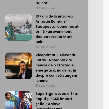
ridicat
2 zile în urmă
107 ani de la intrarea
Armatei Române în
Budapesta, comemorați
printr-un eveniment
dedicat eroilor Marii
Uniri
2 zile în urmă
Viceprimarul Alexandru
Săraru: România are
nevoie de o strategie
energetică, nu de lecții
despre cum să stingem
lumina
2 zile în urmă
SuperLiga, etapa a 3-a:
Rapid și FCSB împart
șefia, Craiova