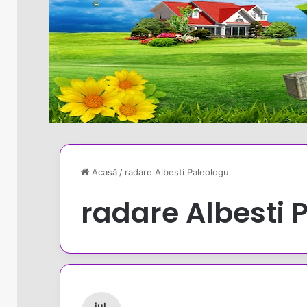
Acasă
/
radare Albesti Paleologu
radare Albesti 
iul.