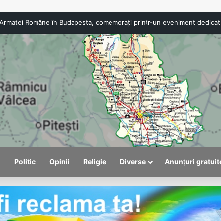
107 ani de la intrar
l
Politic
Opinii
Religie
Diverse
Anunțuri gratuit