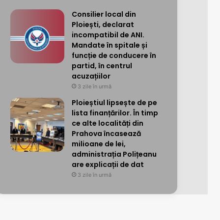
Consilier local din
Ploiești, declarat
incompatibil de ANI.
Mandate în spitale și
funcție de conducere în
partid, în centrul
acuzațiilor
3 zile în urmă
Ploieștiul lipsește de pe
lista finanțărilor. În timp
ce alte localități din
Prahova încasează
milioane de lei,
administrația Polițeanu
are explicații de dat
3 zile în urmă