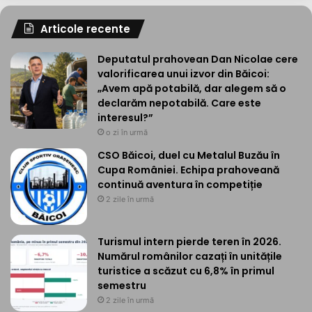
Articole recente
Deputatul prahovean Dan Nicolae cere
valorificarea unui izvor din Băicoi:
„Avem apă potabilă, dar alegem să o
declarăm nepotabilă. Care este
interesul?”
o zi în urmă
CSO Băicoi, duel cu Metalul Buzău în
Cupa României. Echipa prahoveană
continuă aventura în competiție
2 zile în urmă
Turismul intern pierde teren în 2026.
Numărul românilor cazați în unitățile
turistice a scăzut cu 6,8% în primul
semestru
2 zile în urmă