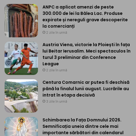
ANPC a aplicat amenzi de peste
300.000 de lei la Bâlea Lac. Produse
expirate și nereguli grave descoperite
la comercianți
2 zile în urmă
Austria Viena, victorie la Ploiești în fața
lui Beitar Ierusalim. Meci spectaculos în
turul 3 preliminar din Conference
League
2 zile în urmă
Centura Comarnic ar putea fi deschisă
până la finalul lunii august. Lucrările au
intrat în etapa decisivă
3 zile în urmă
Schimbarea la Fața Domnului 2026.
Semnificația uneia dintre cele mai
importante sărbători din calendarul