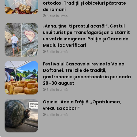
ortodox. Tradiții și obiceiuri păstrate
de români
3 zile în urmă
„Anna, ține-ți prostul acasă!”. Gestul
unui turist pe Transfăgărășan a stârnit
un val de indignare. Poliția și Garda de
Mediu fac verificări
3 zile în urmă
Festivalul Cașcavelei revine la Valea
Doftanei. Trei zile de tradiții,
gastronomie și spectacole în perioada
28–30 august
3 zile în urmă
Opinie | Adela Frățilă: „Opriți lumea,
vreau să cobor!”
4 zile în urmă