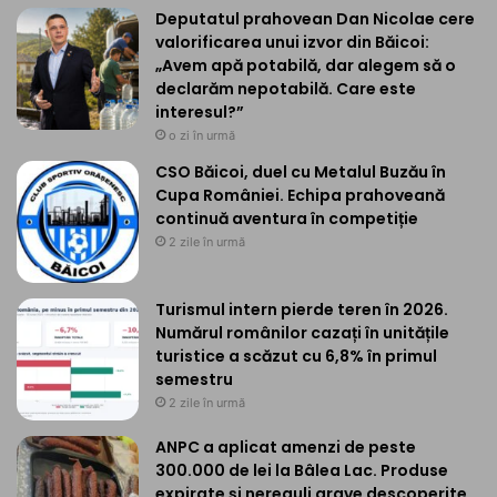
Deputatul prahovean Dan Nicolae cere
valorificarea unui izvor din Băicoi:
„Avem apă potabilă, dar alegem să o
declarăm nepotabilă. Care este
interesul?”
o zi în urmă
CSO Băicoi, duel cu Metalul Buzău în
Cupa României. Echipa prahoveană
continuă aventura în competiție
2 zile în urmă
Turismul intern pierde teren în 2026.
Numărul românilor cazați în unitățile
turistice a scăzut cu 6,8% în primul
semestru
2 zile în urmă
ANPC a aplicat amenzi de peste
300.000 de lei la Bâlea Lac. Produse
expirate și nereguli grave descoperite