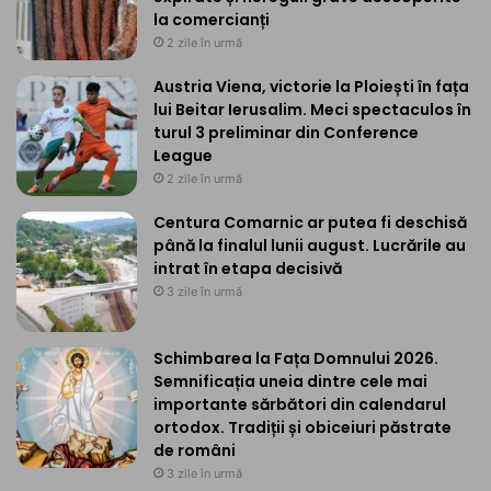
la comercianți
2 zile în urmă
Austria Viena, victorie la Ploiești în fața
lui Beitar Ierusalim. Meci spectaculos în
turul 3 preliminar din Conference
League
2 zile în urmă
Centura Comarnic ar putea fi deschisă
până la finalul lunii august. Lucrările au
intrat în etapa decisivă
3 zile în urmă
Schimbarea la Fața Domnului 2026.
Semnificația uneia dintre cele mai
importante sărbători din calendarul
ortodox. Tradiții și obiceiuri păstrate
de români
3 zile în urmă