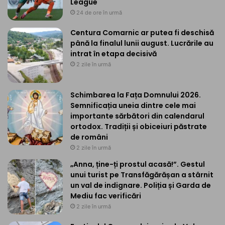
League
24 de ore în urmă
Centura Comarnic ar putea fi deschisă
până la finalul lunii august. Lucrările au
intrat în etapa decisivă
2 zile în urmă
Schimbarea la Fața Domnului 2026.
Semnificația uneia dintre cele mai
importante sărbători din calendarul
ortodox. Tradiții și obiceiuri păstrate
de români
2 zile în urmă
„Anna, ține-ți prostul acasă!”. Gestul
unui turist pe Transfăgărășan a stârnit
un val de indignare. Poliția și Garda de
Mediu fac verificări
2 zile în urmă