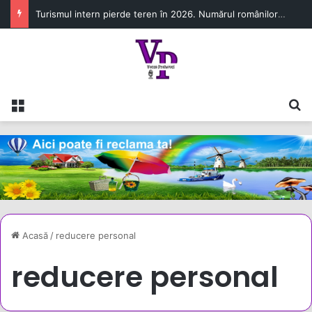
Turismul intern pierde teren în 2026. Numărul românilor cazați în unitățile turistice a scăzut cu 6,8% în primul semestru
Meniu
C
Acasă
/
reducere personal
reducere personal