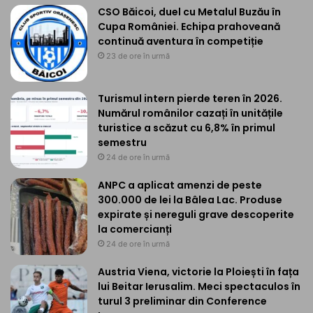
CSO Băicoi, duel cu Metalul Buzău în
Cupa României. Echipa prahoveană
continuă aventura în competiție
23 de ore în urmă
Turismul intern pierde teren în 2026.
Numărul românilor cazați în unitățile
turistice a scăzut cu 6,8% în primul
semestru
24 de ore în urmă
ANPC a aplicat amenzi de peste
300.000 de lei la Bâlea Lac. Produse
expirate și nereguli grave descoperite
la comercianți
24 de ore în urmă
Austria Viena, victorie la Ploiești în fața
lui Beitar Ierusalim. Meci spectaculos în
turul 3 preliminar din Conference