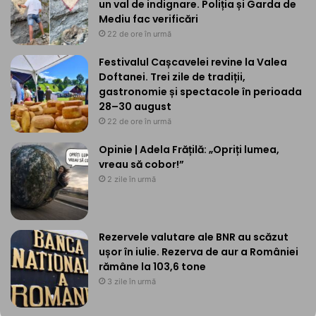
un val de indignare. Poliția și Garda de
Mediu fac verificări
22 de ore în urmă
Festivalul Cașcavelei revine la Valea
Doftanei. Trei zile de tradiții,
gastronomie și spectacole în perioada
28–30 august
22 de ore în urmă
Opinie | Adela Frățilă: „Opriți lumea,
vreau să cobor!”
2 zile în urmă
Rezervele valutare ale BNR au scăzut
ușor în iulie. Rezerva de aur a României
rămâne la 103,6 tone
3 zile în urmă