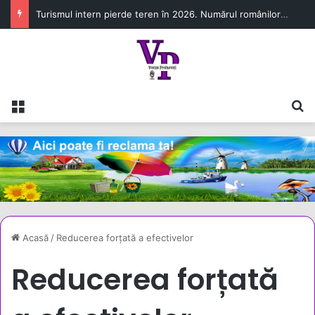
Turismul intern pierde teren în 2026. Numărul românilor cazați în unitățile turistice a scăzut cu 6,8% în primul semestru
Meniu
C
Acasă
/
Reducerea forțată a efectivelor
Reducerea forțată