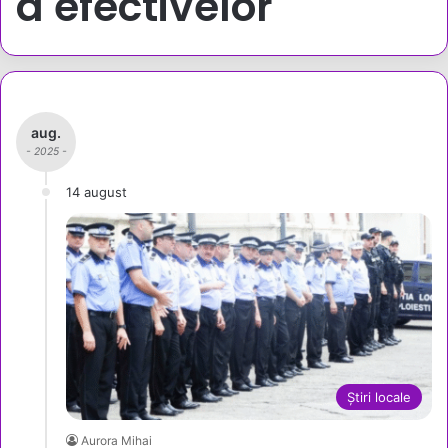
a efectivelor
aug.
- 2025 -
14 august
Știri locale
Aurora Mihai