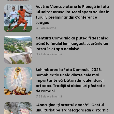
Austria Viena, victorie la Ploiești în fața
lui Beitar Ierusalim. Meci spectaculos în
turul 3 preliminar din Conference
League
5 ore în urmă
Centura Comarnic ar putea fi deschisă
până la finalul lunii august. Lucrările au
intrat în etapa decisivă
22 de ore în urmă
Schimbarea la Fața Domnului 2026.
Semnificația uneia dintre cele mai
importante sărbători din calendarul
ortodox. Tradiții și obiceiuri păstrate
de români
22 de ore în urmă
„Anna, ține-ți prostul acasă!”. Gestul
unui turist pe Transfăgărășan a stârnit