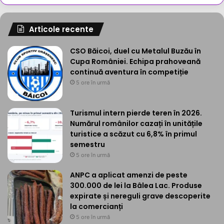
Articole recente
CSO Băicoi, duel cu Metalul Buzău în
Cupa României. Echipa prahoveană
continuă aventura în competiție
5 ore în urmă
Turismul intern pierde teren în 2026.
Numărul românilor cazați în unitățile
turistice a scăzut cu 6,8% în primul
semestru
5 ore în urmă
ANPC a aplicat amenzi de peste
300.000 de lei la Bâlea Lac. Produse
expirate și nereguli grave descoperite
la comercianți
5 ore în urmă