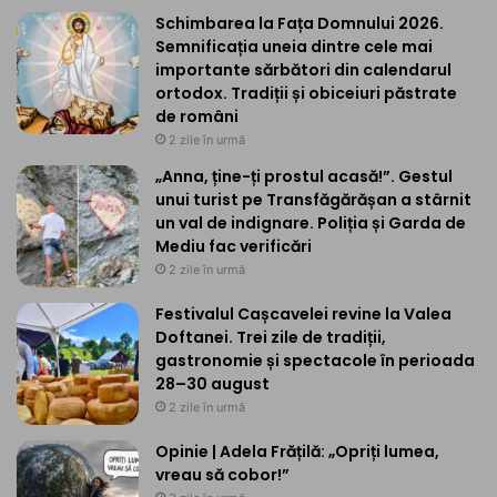
Schimbarea la Fața Domnului 2026.
Semnificația uneia dintre cele mai
importante sărbători din calendarul
ortodox. Tradiții și obiceiuri păstrate
de români
2 zile în urmă
„Anna, ține-ți prostul acasă!”. Gestul
unui turist pe Transfăgărășan a stârnit
un val de indignare. Poliția și Garda de
Mediu fac verificări
2 zile în urmă
Festivalul Cașcavelei revine la Valea
Doftanei. Trei zile de tradiții,
gastronomie și spectacole în perioada
28–30 august
2 zile în urmă
Opinie | Adela Frățilă: „Opriți lumea,
vreau să cobor!”