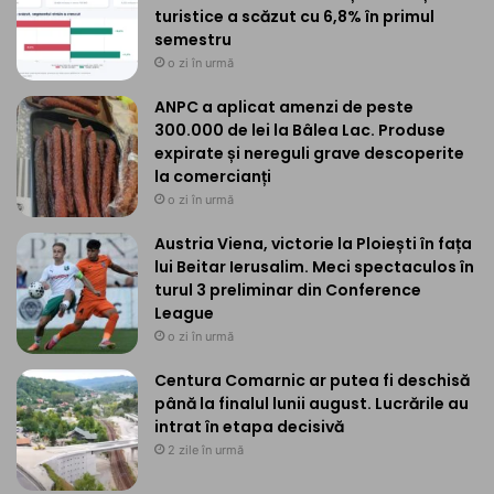
turistice a scăzut cu 6,8% în primul
semestru
o zi în urmă
ANPC a aplicat amenzi de peste
300.000 de lei la Bâlea Lac. Produse
expirate și nereguli grave descoperite
la comercianți
o zi în urmă
Austria Viena, victorie la Ploiești în fața
lui Beitar Ierusalim. Meci spectaculos în
turul 3 preliminar din Conference
League
o zi în urmă
Centura Comarnic ar putea fi deschisă
până la finalul lunii august. Lucrările au
intrat în etapa decisivă
2 zile în urmă