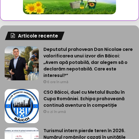
Articole recente
Deputatul prahovean Dan Nicolae cere
valorificarea unui izvor din Băicoi:
„Avem apă potabilă, dar alegem să o
declarăm nepotabilă. Care este
interesul?”
6 ore în urmă
CSO Băicoi, duel cu Metalul Buzău în
Cupa României. Echipa prahoveană
continuă aventura în competiție
o zi în urmă
Turismul intern pierde teren în 2026.
Numărul românilor cazați în unitățile