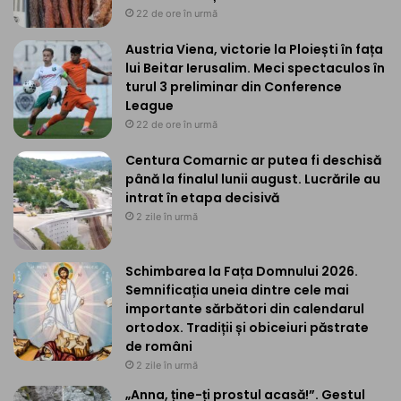
22 de ore în urmă
Austria Viena, victorie la Ploiești în fața
lui Beitar Ierusalim. Meci spectaculos în
turul 3 preliminar din Conference
League
22 de ore în urmă
Centura Comarnic ar putea fi deschisă
până la finalul lunii august. Lucrările au
intrat în etapa decisivă
2 zile în urmă
Schimbarea la Fața Domnului 2026.
Semnificația uneia dintre cele mai
importante sărbători din calendarul
ortodox. Tradiții și obiceiuri păstrate
de români
2 zile în urmă
„Anna, ține-ți prostul acasă!”. Gestul