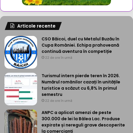
Articole recente
CSO Băicoi, duel cu Metalul Buzău în
Cupa României. Echipa prahoveană
continuă aventura în competiție
22 de ore în urmă
Turismul intern pierde teren în 2026.
Numărul românilor cazați în unitățile
turistice a scăzut cu 6,8% în primul
semestru
22 de ore în urmă
ANPC a aplicat amenzi de peste
300.000 de lei la Bâlea Lac. Produse
expirate și nereguli grave descoperite
la comercianți