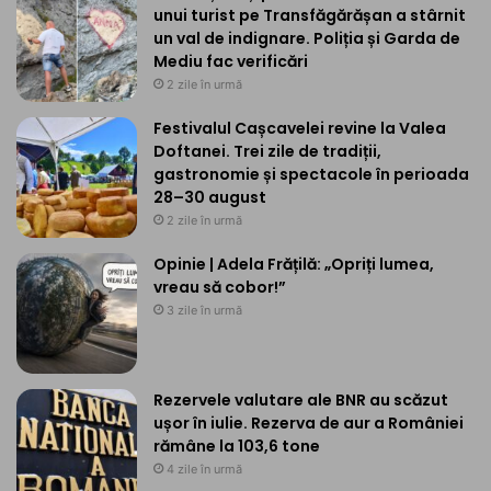
unui turist pe Transfăgărășan a stârnit
un val de indignare. Poliția și Garda de
Mediu fac verificări
2 zile în urmă
Festivalul Cașcavelei revine la Valea
Doftanei. Trei zile de tradiții,
gastronomie și spectacole în perioada
28–30 august
2 zile în urmă
Opinie | Adela Frățilă: „Opriți lumea,
vreau să cobor!”
3 zile în urmă
Rezervele valutare ale BNR au scăzut
ușor în iulie. Rezerva de aur a României
rămâne la 103,6 tone
4 zile în urmă