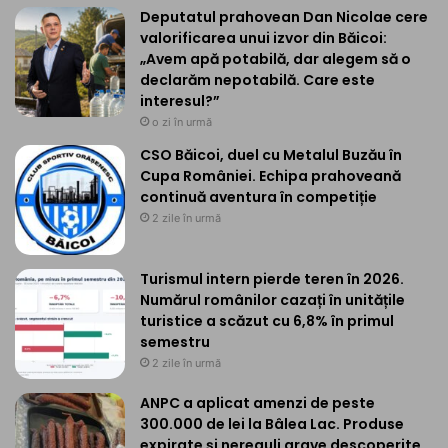
Deputatul prahovean Dan Nicolae cere
valorificarea unui izvor din Băicoi:
„Avem apă potabilă, dar alegem să o
declarăm nepotabilă. Care este
interesul?”
o zi în urmă
CSO Băicoi, duel cu Metalul Buzău în
Cupa României. Echipa prahoveană
continuă aventura în competiție
2 zile în urmă
Turismul intern pierde teren în 2026.
Numărul românilor cazați în unitățile
turistice a scăzut cu 6,8% în primul
semestru
2 zile în urmă
ANPC a aplicat amenzi de peste
300.000 de lei la Bâlea Lac. Produse
expirate și nereguli grave descoperite