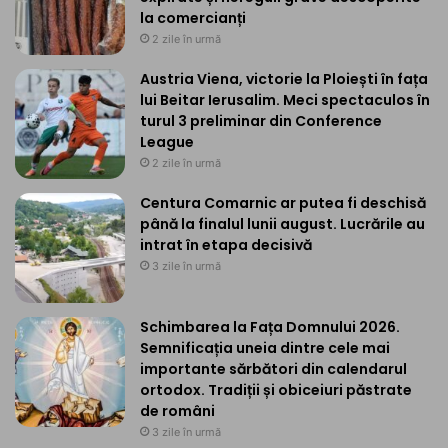
la comercianți
2 zile în urmă
Austria Viena, victorie la Ploiești în fața
lui Beitar Ierusalim. Meci spectaculos în
turul 3 preliminar din Conference
League
2 zile în urmă
Centura Comarnic ar putea fi deschisă
până la finalul lunii august. Lucrările au
intrat în etapa decisivă
3 zile în urmă
Schimbarea la Fața Domnului 2026.
Semnificația uneia dintre cele mai
importante sărbători din calendarul
ortodox. Tradiții și obiceiuri păstrate
de români
3 zile în urmă