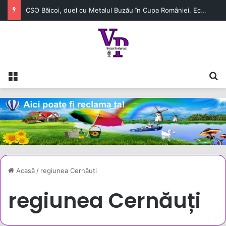
CSO Băicoi, duel cu Metalul Buzău în Cupa României. Echipa prahoveană continuă aventura în competiție
Meniu
C
Acasă
/
regiunea Cernăuți
regiunea Cernăuți