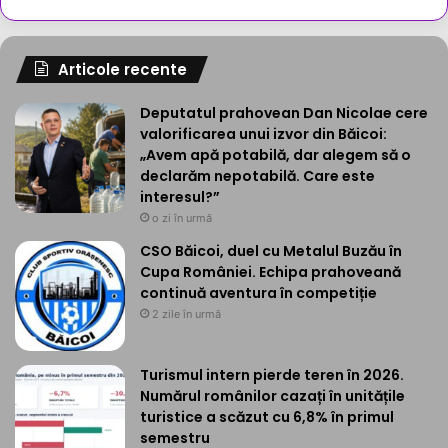
Articole recente
Deputatul prahovean Dan Nicolae cere
valorificarea unui izvor din Băicoi:
„Avem apă potabilă, dar alegem să o
declarăm nepotabilă. Care este
interesul?”
o zi în urmă
CSO Băicoi, duel cu Metalul Buzău în
Cupa României. Echipa prahoveană
continuă aventura în competiție
2 zile în urmă
Turismul intern pierde teren în 2026.
Numărul românilor cazați în unitățile
turistice a scăzut cu 6,8% în primul
semestru