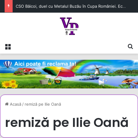
CSO Băicoi, duel cu Metalul Buzău în Cupa României. Echipa prahoveană continuă aventura în competiție
Meniu
C
Acasă
/
remiză pe Ilie Oană
remiză pe Ilie Oană