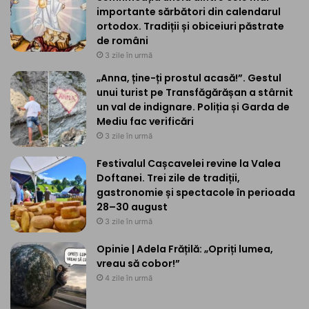
importante sărbători din calendarul
ortodox. Tradiții și obiceiuri păstrate
de români
3 zile în urmă
„Anna, ține-ți prostul acasă!”. Gestul
unui turist pe Transfăgărășan a stârnit
un val de indignare. Poliția și Garda de
Mediu fac verificări
3 zile în urmă
Festivalul Cașcavelei revine la Valea
Doftanei. Trei zile de tradiții,
gastronomie și spectacole în perioada
28–30 august
3 zile în urmă
Opinie | Adela Frățilă: „Opriți lumea,
vreau să cobor!”
4 zile în urmă