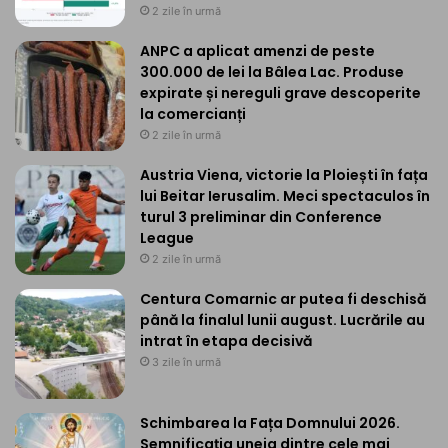
2 zile în urmă
ANPC a aplicat amenzi de peste
300.000 de lei la Bâlea Lac. Produse
expirate și nereguli grave descoperite
la comercianți
2 zile în urmă
Austria Viena, victorie la Ploiești în fața
lui Beitar Ierusalim. Meci spectaculos în
turul 3 preliminar din Conference
League
2 zile în urmă
Centura Comarnic ar putea fi deschisă
până la finalul lunii august. Lucrările au
intrat în etapa decisivă
3 zile în urmă
Schimbarea la Fața Domnului 2026.
Semnificația uneia dintre cele mai