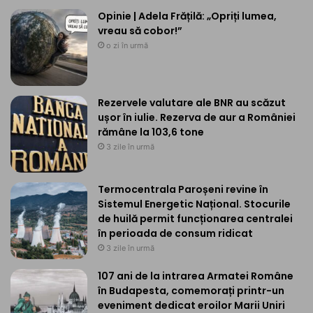
Opinie | Adela Frățilă: „Opriți lumea,
vreau să cobor!”
o zi în urmă
Rezervele valutare ale BNR au scăzut
ușor în iulie. Rezerva de aur a României
rămâne la 103,6 tone
3 zile în urmă
Termocentrala Paroșeni revine în
Sistemul Energetic Național. Stocurile
de huilă permit funcționarea centralei
în perioada de consum ridicat
3 zile în urmă
107 ani de la intrarea Armatei Române
în Budapesta, comemorați printr-un
eveniment dedicat eroilor Marii Uniri