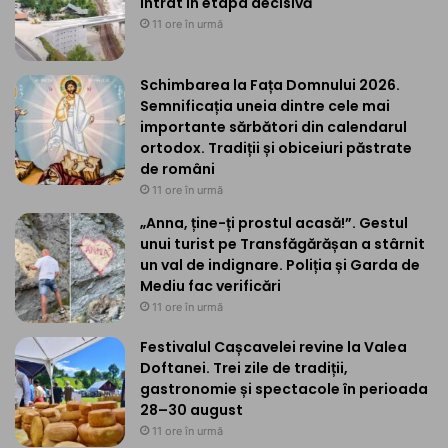
intrat în etapa decisivă
11 ore în urmă
Schimbarea la Fața Domnului 2026.
Semnificația uneia dintre cele mai
importante sărbători din calendarul
ortodox. Tradiții și obiceiuri păstrate
de români
11 ore în urmă
„Anna, ține-ți prostul acasă!”. Gestul
unui turist pe Transfăgărășan a stârnit
un val de indignare. Poliția și Garda de
Mediu fac verificări
11 ore în urmă
Festivalul Cașcavelei revine la Valea
Doftanei. Trei zile de tradiții,
gastronomie și spectacole în perioada
28–30 august
11 ore în urmă