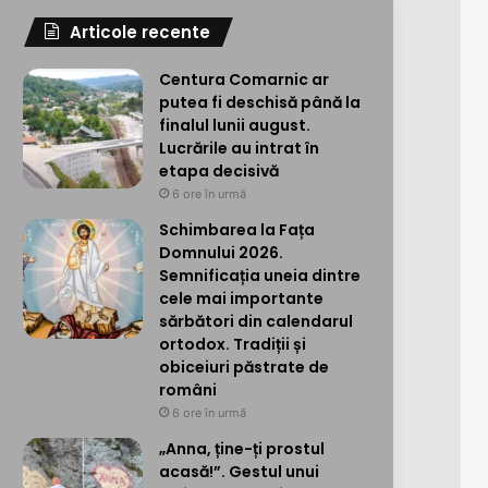
Articole recente
Centura Comarnic ar
putea fi deschisă până la
finalul lunii august.
Lucrările au intrat în
etapa decisivă
6 ore în urmă
Schimbarea la Fața
Domnului 2026.
Semnificația uneia dintre
cele mai importante
sărbători din calendarul
ortodox. Tradiții și
obiceiuri păstrate de
români
6 ore în urmă
„Anna, ține-ți prostul
acasă!”. Gestul unui