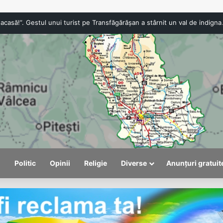
„Anna, ține-ți prostul acasă!”. Gestul
l
Politic
Opinii
Religie
Diverse
Anunțuri gratuit