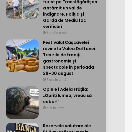
turist pe Transfăgărășan
a stârnit un val de
indignare. Poliția și
Garda de Mediu fac
verificări
6 ore în urmă
Festivalul Cașcavelei
revine la Valea Doftanei.
Trei zile de tradiții,
gastronomie și
spectacole în perioada
28–30 august
7 ore în urmă
Opinie | Adela Frățilă:
„Opriți lumea, vreau să
cobor!”
o zi în urmă
Rezervele valutare ale