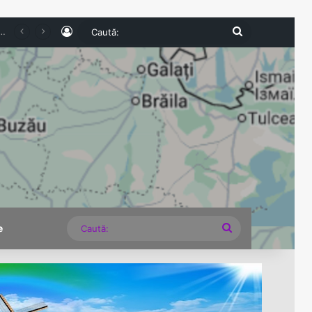
Log In
Caută:
 unui turist pe Transfăgărășan a stârnit un val de indignare. Poliția și Garda de Mediu fac verificări
Caută:
e