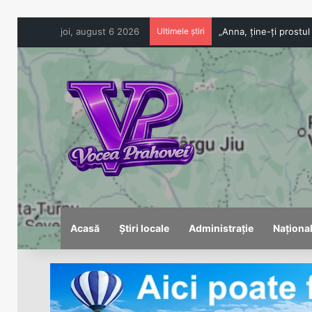
joi, august 6 2026
Ultimele știri
Acasă
Știri locale
Administrație
Naționa