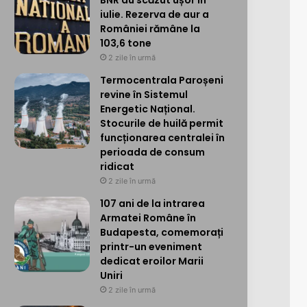
BNR au scăzut ușor în
iulie. Rezerva de aur a
României rămâne la
103,6 tone
2 zile în urmă
Termocentrala Paroșeni
revine în Sistemul
Energetic Național.
Stocurile de huilă permit
funcționarea centralei în
perioada de consum
ridicat
2 zile în urmă
107 ani de la intrarea
Armatei Române în
Budapesta, comemorați
printr-un eveniment
dedicat eroilor Marii
Uniri
2 zile în urmă