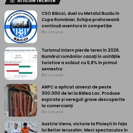
Articole recente
CSO Băicoi, duel cu Metalul Buzău în
Cupa României. Echipa prahoveană
continuă aventura în competiție
o zi în urmă
Turismul intern pierde teren în 2026.
Numărul românilor cazați în unitățile
turistice a scăzut cu 6,8% în primul
semestru
o zi în urmă
ANPC a aplicat amenzi de peste
300.000 de lei la Bâlea Lac. Produse
expirate și nereguli grave descoperite
la comercianți
o zi în urmă
Austria Viena, victorie la Ploiești în fața
lui Beitar Ierusalim. Meci spectaculos în