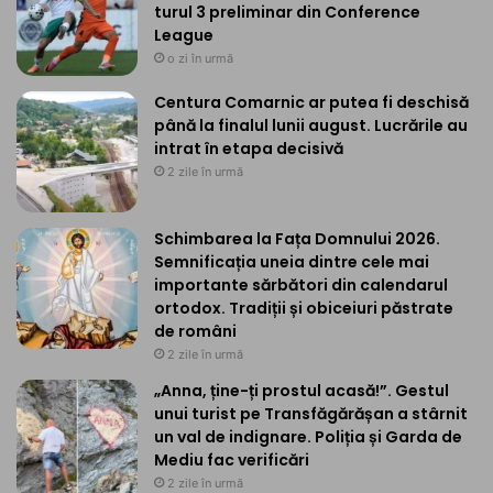
turul 3 preliminar din Conference
League
o zi în urmă
Centura Comarnic ar putea fi deschisă
până la finalul lunii august. Lucrările au
intrat în etapa decisivă
2 zile în urmă
Schimbarea la Fața Domnului 2026.
Semnificația uneia dintre cele mai
importante sărbători din calendarul
ortodox. Tradiții și obiceiuri păstrate
de români
2 zile în urmă
„Anna, ține-ți prostul acasă!”. Gestul
unui turist pe Transfăgărășan a stârnit
un val de indignare. Poliția și Garda de
Mediu fac verificări
2 zile în urmă