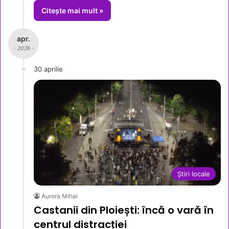
Citește mai mult »
apr.
- 2026 -
30 aprilie
Știri locale
Aurora Mihai
Castanii din Ploiești: încă o vară în
centrul distracției