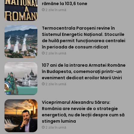
rămâne la 103,6 tone
2 zile în urmă
Termocentrala Paroșeni revine în
Sistemul Energetic Național. Stocurile
de huilă permit funcționarea centralei
în perioada de consum ridicat
2 zile în urmă
107 ani de la intrarea Armatei Române
în Budapesta, comemorați printr-un
eveniment dedicat eroilor Marii Uniri
2 zile în urmă
Viceprimarul Alexandru Săraru:
România are nevoie de o strategie
energetică, nu de lecții despre cum să
stingem lumina
2 zile în urmă