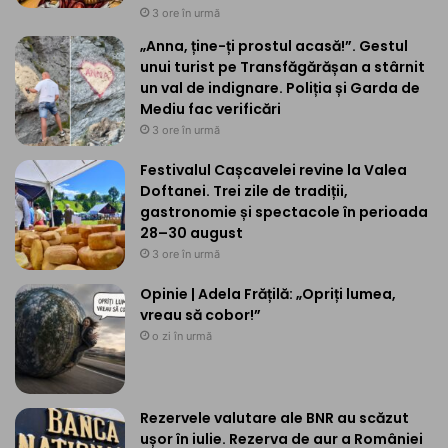
3 ore în urmă
„Anna, ține-ți prostul acasă!”. Gestul
unui turist pe Transfăgărășan a stârnit
un val de indignare. Poliția și Garda de
Mediu fac verificări
3 ore în urmă
Festivalul Cașcavelei revine la Valea
Doftanei. Trei zile de tradiții,
gastronomie și spectacole în perioada
28–30 august
3 ore în urmă
Opinie | Adela Frățilă: „Opriți lumea,
vreau să cobor!”
o zi în urmă
Rezervele valutare ale BNR au scăzut
ușor în iulie. Rezerva de aur a României