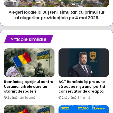
tur
al
Alegeri locale la Bușteni, simultan cu primul tur
alegerilor
prezidențiale
al alegerilor prezidențiale pe 4 mai 2025
pe
4
mai
2025
Articole similare
România și sprijinul pentru
ACT România își propune
Ucraina: cifrele care au
să ocupe nișa unui partid
stârnit dezbateri
conservator de dreapta
2 săptămâni în urmă
2 săptămâni în urmă