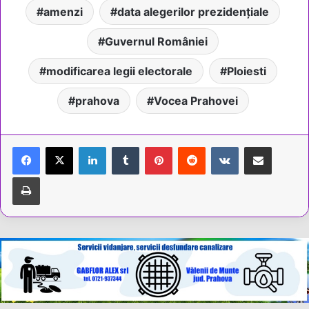
amenzi
data alegerilor prezidențiale
Guvernul României
modificarea legii electorale
Ploiesti
prahova
Vocea Prahovei
LinkedIn
Tumblr
Pinterest
Reddit
VKontakte
Share via Email
Tipărește