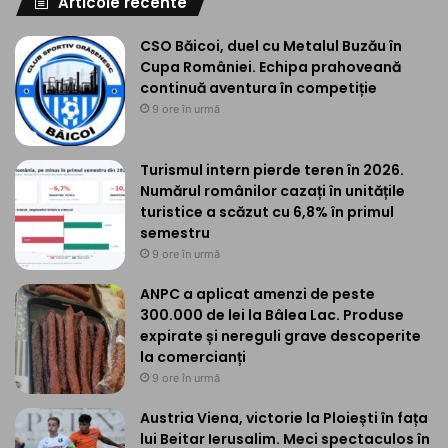
Articole recente
CSO Băicoi, duel cu Metalul Buzău în
Cupa României. Echipa prahoveană
continuă aventura în competiție
9 ore în urmă
Turismul intern pierde teren în 2026.
Numărul românilor cazați în unitățile
turistice a scăzut cu 6,8% în primul
semestru
9 ore în urmă
ANPC a aplicat amenzi de peste
300.000 de lei la Bâlea Lac. Produse
expirate și nereguli grave descoperite
la comercianți
9 ore în urmă
Austria Viena, victorie la Ploiești în fața
lui Beitar Ierusalim. Meci spectaculos în