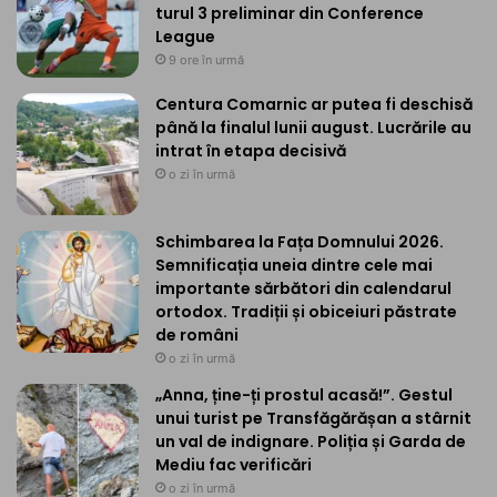
turul 3 preliminar din Conference
League
9 ore în urmă
Centura Comarnic ar putea fi deschisă
până la finalul lunii august. Lucrările au
intrat în etapa decisivă
o zi în urmă
Schimbarea la Fața Domnului 2026.
Semnificația uneia dintre cele mai
importante sărbători din calendarul
ortodox. Tradiții și obiceiuri păstrate
de români
o zi în urmă
„Anna, ține-ți prostul acasă!”. Gestul
unui turist pe Transfăgărășan a stârnit
un val de indignare. Poliția și Garda de
Mediu fac verificări
o zi în urmă