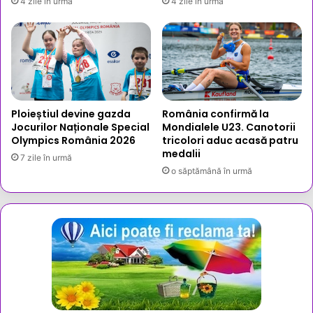
4 zile în urmă
4 zile în urmă
Ploieștiul devine gazda
România confirmă la
Jocurilor Naționale Special
Mondialele U23. Canotorii
Olympics România 2026
tricolori aduc acasă patru
medalii
7 zile în urmă
o săptămână în urmă