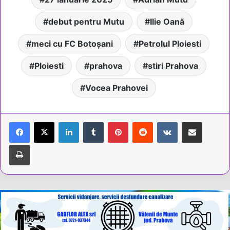
debut pentru Mutu
Ilie Oană
meci cu FC Botoșani
Petrolul Ploiesti
Ploiesti
prahova
stiri Prahova
Vocea Prahovei
LinkedIn
Tumblr
Pinterest
Reddit
VKontakte
Share via Email
Tipărește