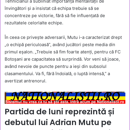
Tehnicianul a subliniat importanța mentalității de
învingători și a insistat că echipa trebuie să se
concentreze pe victorie, fără să fie influențată de
rezultatele celorlalte echipe.
În ceea ce privește adversarii, Mutu i-a caracterizat drept
„o echipă periculoasă”, având jucători peste media din
primul eșalon. „Trebuie să fim foarte atenți, pentru că FC
Botoșani are capacitatea să surprindă. Vor veni să joace,
având nevoie de puncte pentru a ieși din subsolul
clasamentului. Va fi, fără îndoială, o luptă intensă,” a
avertizat antrenorul.
Partida de luni reprezintă și
debutul lui Adrian Mutu pe