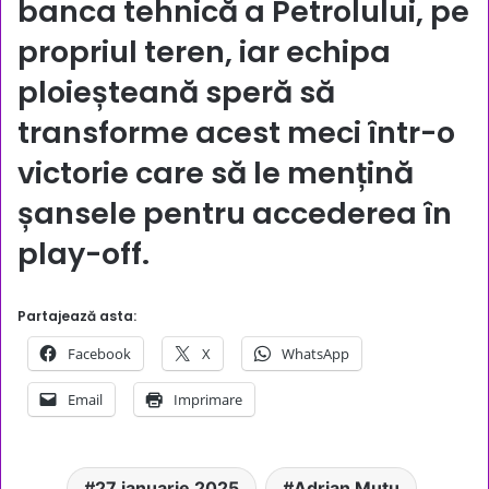
banca tehnică a Petrolului, pe
propriul teren, iar echipa
ploieșteană speră să
transforme acest meci într-o
victorie care să le mențină
șansele pentru accederea în
play-off.
Partajează asta:
Facebook
X
WhatsApp
Email
Imprimare
27 ianuarie 2025
Adrian Mutu