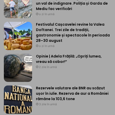
un val de indignare. Poliția și Garda de
Mediu fac verificări
o zi în urmă
Festivalul Cașcavelei revine la Valea
Doftanei. Trei zile de tradiții,
gastronomie și spectacole în perioada
28–30 august
o zi în urmă
Opinie | Adela Frățilă: „Opriți lumea,
vreau să cobor!”
2 zile în urmă
Rezervele valutare ale BNR au scăzut
ușor în iulie. Rezerva de aur a României
rămâne la 103,6 tone
3 zile în urmă