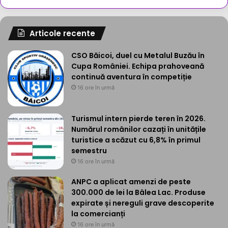
Articole recente
CSO Băicoi, duel cu Metalul Buzău în
Cupa României. Echipa prahoveană
continuă aventura în competiție
16 ore în urmă
Turismul intern pierde teren în 2026.
Numărul românilor cazați în unitățile
turistice a scăzut cu 6,8% în primul
semestru
16 ore în urmă
ANPC a aplicat amenzi de peste
300.000 de lei la Bâlea Lac. Produse
expirate și nereguli grave descoperite
la comercianți
16 ore în urmă