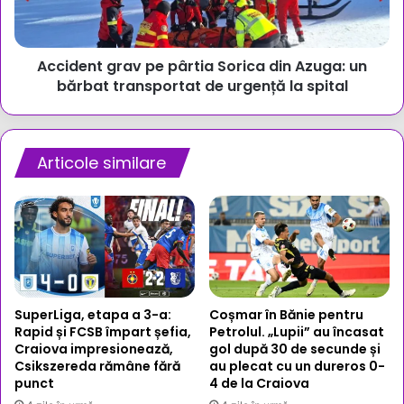
Azuga:
un
bărbat
Accident grav pe pârtia Sorica din Azuga: un
transportat
de
bărbat transportat de urgență la spital
urgență
la
spital
Articole similare
SuperLiga, etapa a 3-a:
Coșmar în Bănie pentru
Rapid și FCSB împart șefia,
Petrolul. „Lupii” au încasat
Craiova impresionează,
gol după 30 de secunde și
Csikszereda rămâne fără
au plecat cu un dureros 0-
punct
4 de la Craiova