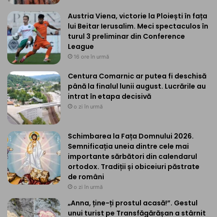
Austria Viena, victorie la Ploiești în fața
lui Beitar Ierusalim. Meci spectaculos în
turul 3 preliminar din Conference
League
16 ore în urmă
Centura Comarnic ar putea fi deschisă
până la finalul lunii august. Lucrările au
intrat în etapa decisivă
o zi în urmă
Schimbarea la Fața Domnului 2026.
Semnificația uneia dintre cele mai
importante sărbători din calendarul
ortodox. Tradiții și obiceiuri păstrate
de români
o zi în urmă
„Anna, ține-ți prostul acasă!”. Gestul
unui turist pe Transfăgărășan a stârnit