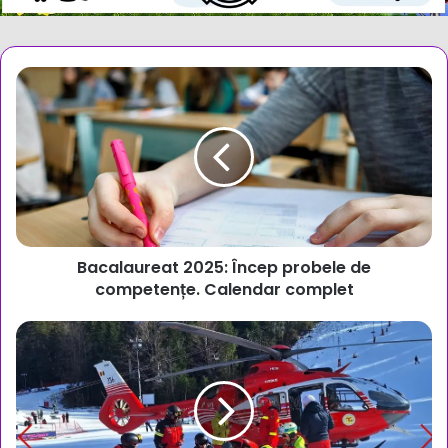
Bacalaureat
2025:
Încep
probele
de
competențe.
Calendar
complet
Bacalaureat 2025: Încep probele de
competențe. Calendar complet
Accident
grav
pe
pârtia
Sorica
din