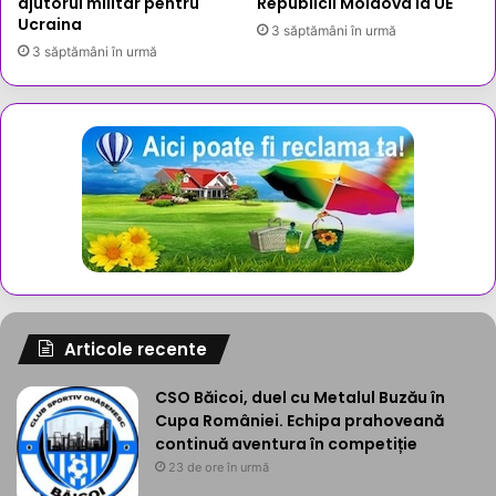
ajutorul militar pentru
Republicii Moldova la UE
Ucraina
3 săptămâni în urmă
3 săptămâni în urmă
Articole recente
CSO Băicoi, duel cu Metalul Buzău în
Cupa României. Echipa prahoveană
continuă aventura în competiție
23 de ore în urmă