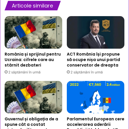
reținute
Articole similare
în
urma
perchezițiilor
(Video)
România și sprijinul pentru
ACT România își propune
Ucraina: cifrele care au
să ocupe nișa unui partid
stârnit dezbateri
conservator de dreapta
2 săptămâni în urmă
2 săptămâni în urmă
Guvernul și obligația de a
Parlamentul European cere
spune cât a costat
accelerarea aderării