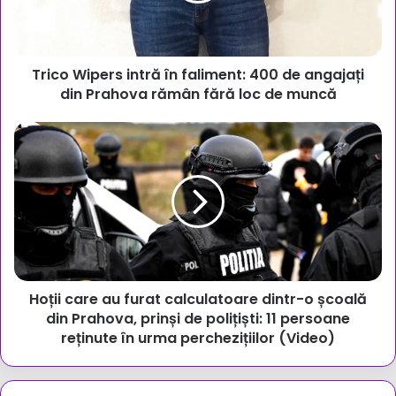
de
angajați
din
Trico Wipers intră în faliment: 400 de angajați
Prahova
rămân
din Prahova rămân fără loc de muncă
fără
loc
Hoții
de
care
muncă
au
furat
calculatoare
dintr-
o
școală
din
Hoții care au furat calculatoare dintr-o școală
Prahova,
prinși
din Prahova, prinși de polițiști: 11 persoane
de
reținute în urma perchezițiilor (Video)
polițiști:
11
persoane