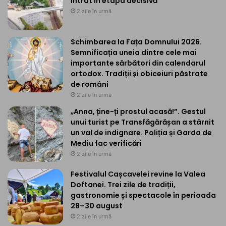
intrat în etapa decisivă
2 zile în urmă
Schimbarea la Fața Domnului 2026.
Semnificația uneia dintre cele mai
importante sărbători din calendarul
ortodox. Tradiții și obiceiuri păstrate
de români
2 zile în urmă
„Anna, ține-ți prostul acasă!”. Gestul
unui turist pe Transfăgărășan a stârnit
un val de indignare. Poliția și Garda de
Mediu fac verificări
2 zile în urmă
Festivalul Cașcavelei revine la Valea
Doftanei. Trei zile de tradiții,
gastronomie și spectacole în perioada
28–30 august
2 zile în urmă