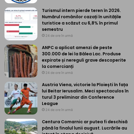
Turismul intern pierde teren în 2026.
Numărul românilor cazați în unitățile
turistice a scăzut cu 6,8% în primul
semestru
24 de ore în urmă
ANPC a aplicat amenzi de peste
300.000 de lei la Bâlea Lac. Produse
expirate și nereguli grave descoperite
la comercianți
24 de ore în urmă
Austria Viena, victorie la Ploiești în fața
lui Beitar Ierusalim. Meci spectaculos în
turul 3 preliminar din Conference
League
24 de ore în urmă
Centura Comarnic ar putea fi deschisă
până la finalul lunii august. Lucrările au