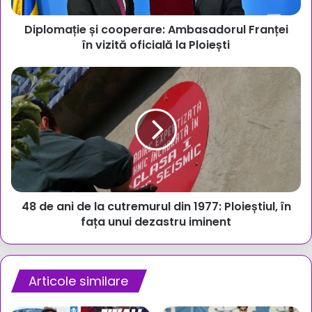
la
Diplomație și cooperare: Ambasadorul Franței
Ploiești
în vizită oficială la Ploiești
48
de
ani
de
la
cutremurul
din
1977:
Ploieștiul,
48 de ani de la cutremurul din 1977: Ploieștiul, în
în
fața
fața unui dezastru iminent
unui
dezastru
iminent
Articole similare