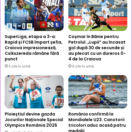
SuperLiga, etapa a 3-a:
Coșmar în Bănie pentru
Rapid și FCSB împart șefia,
Petrolul. „Lupii” au încasat
Craiova impresionează,
gol după 30 de secunde și
Csikszereda rămâne fără
au plecat cu un dureros 0-
punct
4 de la Craiova
5 zile în urmă
6 zile în urmă
Ploieștiul devine gazda
România confirmă la
Jocurilor Naționale Special
Mondialele U23. Canotorii
Olympics România 2026
tricolori aduc acasă patru
medalii