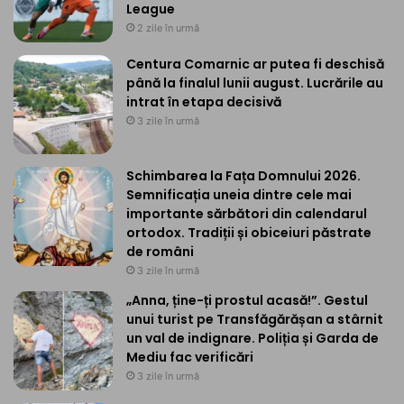
League
2 zile în urmă
Centura Comarnic ar putea fi deschisă
până la finalul lunii august. Lucrările au
intrat în etapa decisivă
3 zile în urmă
Schimbarea la Fața Domnului 2026.
Semnificația uneia dintre cele mai
importante sărbători din calendarul
ortodox. Tradiții și obiceiuri păstrate
de români
3 zile în urmă
„Anna, ține-ți prostul acasă!”. Gestul
unui turist pe Transfăgărășan a stârnit
un val de indignare. Poliția și Garda de
Mediu fac verificări
3 zile în urmă