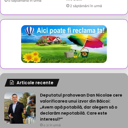
o săptămână în urmă
2 săptămâni în urmă
Articole recente
Deputatul prahovean Dan Nicolae cere
valorificarea unui izvor din Băicoi:
„Avem apă potabilă, dar alegem să o
declarăm nepotabilă. Care este
interesul?”
o zi în urmă