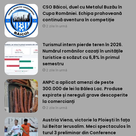
CSO Băicoi, duel cu Metalul Buzău în
Cupa României. Echipa prahoveană
continuă aventura în competiție
2 zile în urmă
Turismul intern pierde teren în 2026.
Numărul românilor cazați în unitățile
turistice a scăzut cu 6,8% în primul
semestru
2 zile în urmă
ANPC a aplicat amenzi de peste
300.000 de lei la Bâlea Lac. Produse
expirate și nereguli grave descoperite
la comercianți
2 zile în urmă
Austria Viena, victorie la Ploiești în fața
lui Beitar Ierusalim. Meci spectaculos în
turul 3 preliminar din Conference