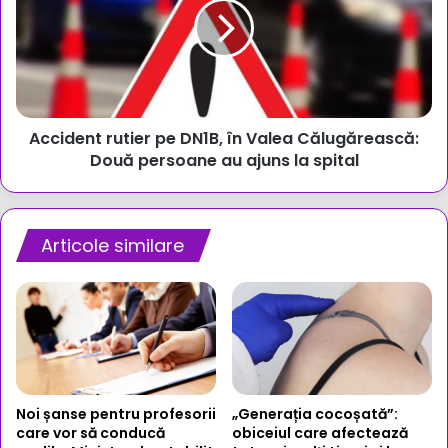
DN1B,
în
Valea
Călugărească:
Două
persoane
Accident rutier pe DN1B, în Valea Călugărească:
au
ajuns
Două persoane au ajuns la spital
la
spital
Articole similare
Noi șanse pentru profesorii
„Generația cocoșată”:
care vor să conducă
obiceiul care afectează