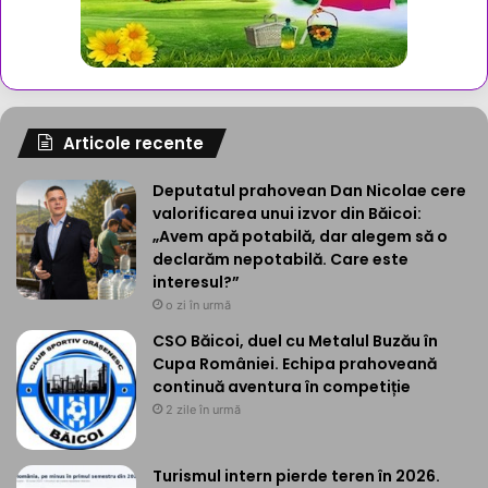
Articole recente
Deputatul prahovean Dan Nicolae cere
valorificarea unui izvor din Băicoi:
„Avem apă potabilă, dar alegem să o
declarăm nepotabilă. Care este
interesul?”
o zi în urmă
CSO Băicoi, duel cu Metalul Buzău în
Cupa României. Echipa prahoveană
continuă aventura în competiție
2 zile în urmă
Turismul intern pierde teren în 2026.