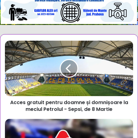
Acces
gratuit
pentru
doamne
și
domnișoare
la
meciul
Petrolul
Acces gratuit pentru doamne și domnișoare la
-
Sepsi,
meciul Petrolul - Sepsi, de 8 Martie
de
8
Accident
Martie
rutier
pe