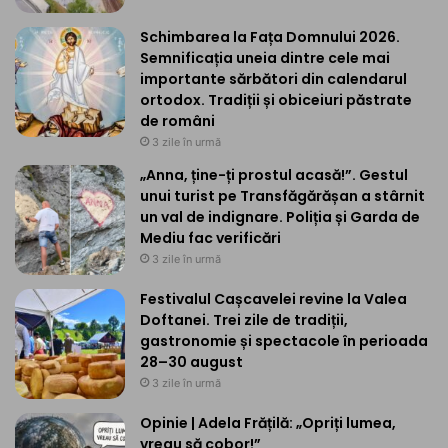
Schimbarea la Fața Domnului 2026.
Semnificația uneia dintre cele mai
importante sărbători din calendarul
ortodox. Tradiții și obiceiuri păstrate
de români
3 zile în urmă
„Anna, ține-ți prostul acasă!”. Gestul
unui turist pe Transfăgărășan a stârnit
un val de indignare. Poliția și Garda de
Mediu fac verificări
3 zile în urmă
Festivalul Cașcavelei revine la Valea
Doftanei. Trei zile de tradiții,
gastronomie și spectacole în perioada
28–30 august
3 zile în urmă
Opinie | Adela Frățilă: „Opriți lumea,
vreau să cobor!”