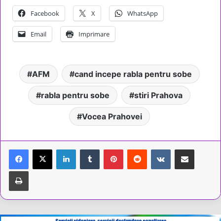
Facebook
X
WhatsApp
Email
Imprimare
AFM
cand incepe rabla pentru sobe
rabla pentru sobe
stiri Prahova
Vocea Prahovei
LinkedIn
Tumblr
Pinterest
Reddit
VKontakte
Share via Email
Tipărește