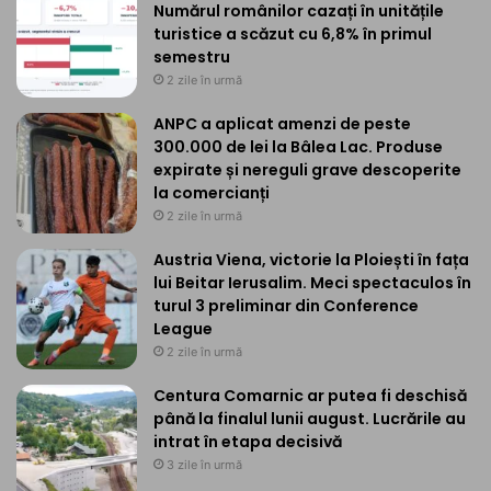
Numărul românilor cazați în unitățile
turistice a scăzut cu 6,8% în primul
semestru
2 zile în urmă
ANPC a aplicat amenzi de peste
300.000 de lei la Bâlea Lac. Produse
expirate și nereguli grave descoperite
la comercianți
2 zile în urmă
Austria Viena, victorie la Ploiești în fața
lui Beitar Ierusalim. Meci spectaculos în
turul 3 preliminar din Conference
League
2 zile în urmă
Centura Comarnic ar putea fi deschisă
până la finalul lunii august. Lucrările au
intrat în etapa decisivă
3 zile în urmă