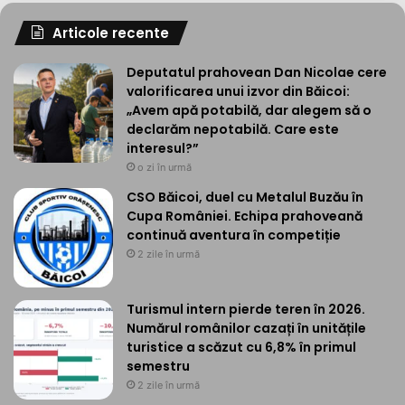
Articole recente
Deputatul prahovean Dan Nicolae cere
valorificarea unui izvor din Băicoi:
„Avem apă potabilă, dar alegem să o
declarăm nepotabilă. Care este
interesul?”
o zi în urmă
CSO Băicoi, duel cu Metalul Buzău în
Cupa României. Echipa prahoveană
continuă aventura în competiție
2 zile în urmă
Turismul intern pierde teren în 2026.
Numărul românilor cazați în unitățile
turistice a scăzut cu 6,8% în primul
semestru
2 zile în urmă