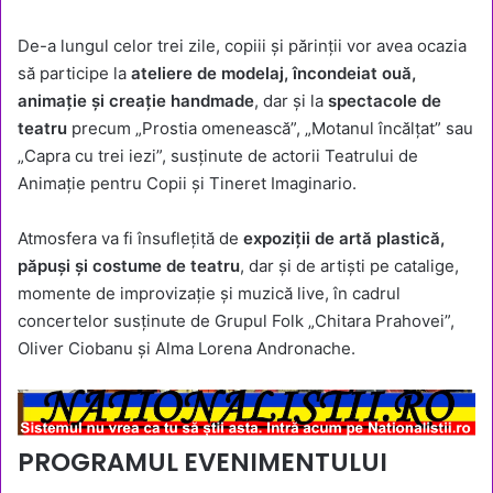
De-a lungul celor trei zile, copiii și părinții vor avea ocazia
să participe la
ateliere de modelaj, încondeiat ouă,
animație și creație handmade
, dar și la
spectacole de
teatru
precum „Prostia omenească”, „Motanul încălțat” sau
„Capra cu trei iezi”, susținute de actorii Teatrului de
Animație pentru Copii și Tineret Imaginario.
Atmosfera va fi însuflețită de
expoziții de artă plastică,
păpuși și costume de teatru
, dar și de artiști pe catalige,
momente de improvizație și muzică live, în cadrul
concertelor susținute de Grupul Folk „Chitara Prahovei”,
Oliver Ciobanu și Alma Lorena Andronache.
PROGRAMUL EVENIMENTULUI