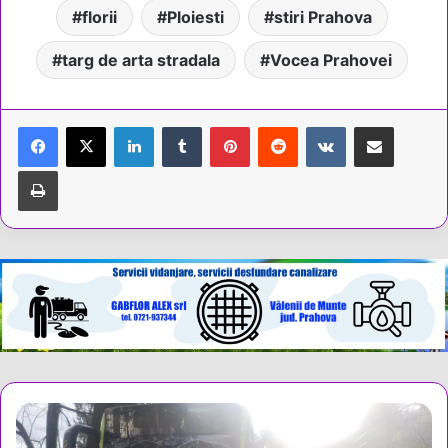
florii
Ploiesti
stiri Prahova
targ de arta stradala
Vocea Prahovei
LinkedIn
Tumblr
Pinterest
Reddit
VKontakte
Share via Email
Tipărește
Accident
grav