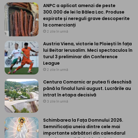
ANPC a aplicat amenzi de peste
300.000 de lei la Bâlea Lac. Produse
expirate și nereguli grave descoperite
la comercianți
2 zile în urmă
Austria Viena, victorie la Ploiești în fața
lui Beitar Ierusalim. Meci spectaculos în
turul 3 preliminar din Conference
League
2 zile în urmă
Centura Comarnic ar putea fi deschisă
până la finalul lunii august. Lucrările au
intrat în etapa decisivă
3 zile în urmă
Schimbarea la Fața Domnului 2026.
Semnificația uneia dintre cele mai
importante sărbători din calendarul