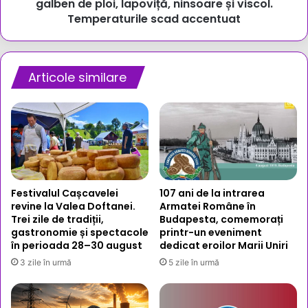
lapoviță,
galben de ploi, lapoviță, ninsoare și viscol.
ninsoare
Temperaturile scad accentuat
și
viscol.
Temperaturile
scad
Articole similare
accentuat
Festivalul Cașcavelei
107 ani de la intrarea
revine la Valea Doftanei.
Armatei Române în
Trei zile de tradiții,
Budapesta, comemorați
gastronomie și spectacole
printr-un eveniment
în perioada 28–30 august
dedicat eroilor Marii Uniri
3 zile în urmă
5 zile în urmă