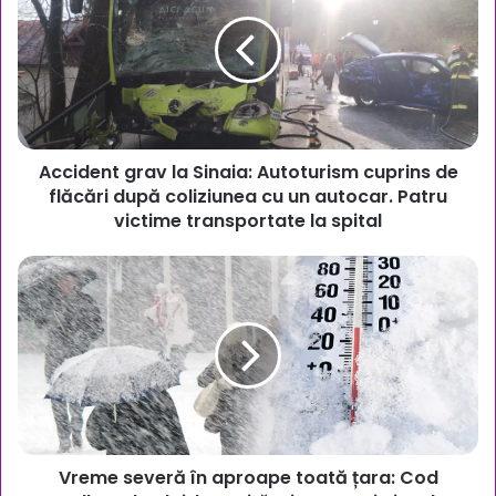
la
Sinaia:
Autoturism
cuprins
de
flăcări
după
Accident grav la Sinaia: Autoturism cuprins de
coliziunea
cu
flăcări după coliziunea cu un autocar. Patru
un
victime transportate la spital
autocar.
Patru
Vreme
victime
severă
transportate
în
la
aproape
spital
toată
țara:
Cod
galben
de
Vreme severă în aproape toată țara: Cod
ploi,