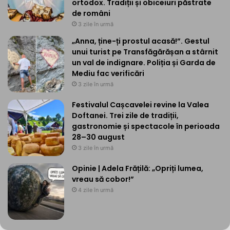
ortodox. Tradiții și obiceiuri păstrate
de români
3 zile în urmă
„Anna, ține-ți prostul acasă!”. Gestul
unui turist pe Transfăgărășan a stârnit
un val de indignare. Poliția și Garda de
Mediu fac verificări
3 zile în urmă
Festivalul Cașcavelei revine la Valea
Doftanei. Trei zile de tradiții,
gastronomie și spectacole în perioada
28–30 august
3 zile în urmă
Opinie | Adela Frățilă: „Opriți lumea,
vreau să cobor!”
4 zile în urmă