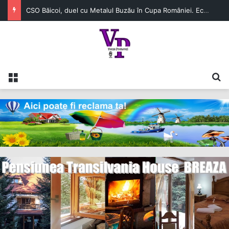
Turismul intern pierde teren în 2026. Numărul românilor cazați în unitățile turistice a scăzut cu 6,8% în primul semestru
Meniu
C