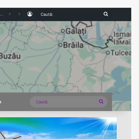
Log In
Caută:
e expirate și nereguli grave descoperite la comercianți
Caută:
e