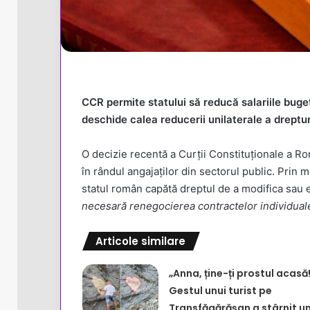
CCR permite statului să reducă salariile buget
deschide calea reducerii unilaterale a drepturi
O decizie recentă a Curții Constituționale a Rom
în rândul angajaților din sectorul public. Prin m
statul român capătă dreptul de a modifica sau el
necesară renegocierea contractelor individua
Articole similare
„Anna, ține-ți prostul acasă!
Gestul unui turist pe
Transfăgărășan a stârnit u