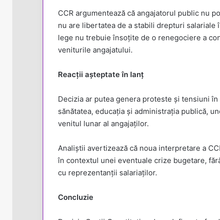
CCR argumentează că angajatorul public nu poa
nu are libertatea de a stabili drepturi salariale
lege nu trebuie însoțite de o renegociere a co
veniturile angajatului.
Reacții așteptate în lanț
Decizia ar putea genera proteste și tensiuni în
sănătatea, educația și administrația publică, u
venitul lunar al angajaților.
Analiștii avertizează că noua interpretare a C
în contextul unei eventuale crize bugetare, fără 
cu reprezentanții salariaților.
Concluzie