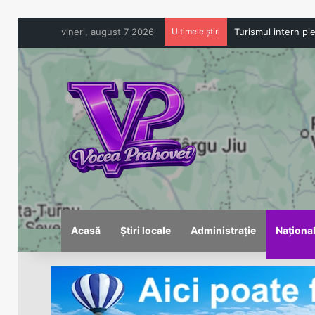
vineri, august 7 2026
Ultimele știri
Acasă
Știri locale
Administrație
Naționa