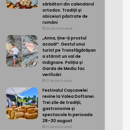
sărbători din calendarul
ortodox. Tradiții și
obiceiuri păstrate de
români
20 de ore în urmă
„Anna, ține-ți prostul
acasă!”. Gestul unui
turist pe Transfăgărășan
a stârnit un val de
indignare. Poliția și
Garda de Mediu fac
verificări
21 de ore în urmă
Festivalul Cașcavelei
revine la Valea Doftanei.
Trei zile de tradiții,
gastronomie și
spectacole în perioada
28–30 august
21 de ore în urmă