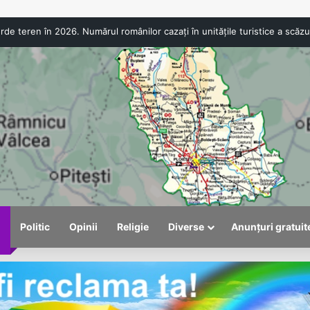
ANPC a aplicat amenzi de peste 300.000 de lei la Bâlea Lac. Produs
l
Politic
Opinii
Religie
Diverse
Anunțuri gratuit