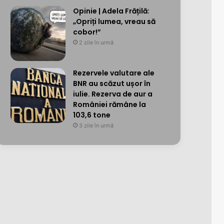
Opinie | Adela Frățilă:
„Opriți lumea, vreau să
cobor!”
2 zile în urmă
Rezervele valutare ale
BNR au scăzut ușor în
iulie. Rezerva de aur a
României rămâne la
103,6 tone
3 zile în urmă