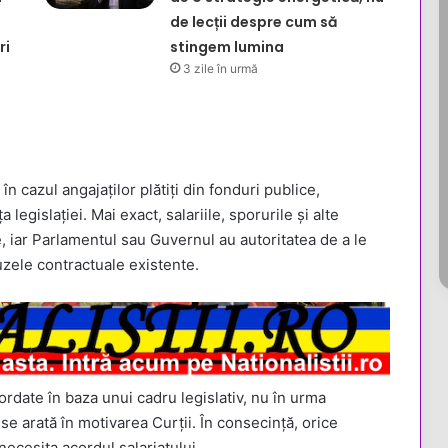
de lecții despre cum să
ri
stingem lumina
3 zile în urmă
 în cazul angajaților plătiți din fonduri publice,
legislației. Mai exact, salariile, sporurile și alte
, iar Parlamentul sau Guvernul au autoritatea de a le
uzele contractuale existente.
ordate în baza unui cadru legislativ, nu în urma
 se arată în motivarea Curții. În consecință, orice
necesita acordul salariatului.