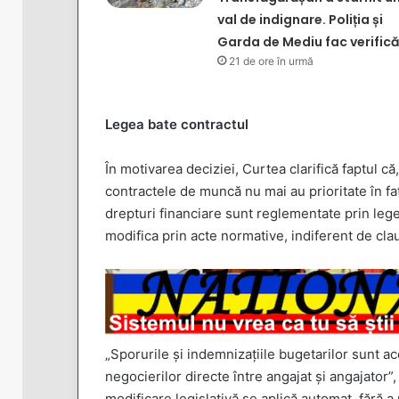
val de indignare. Poliția și
Garda de Mediu fac verifică
21 de ore în urmă
Legea bate contractul
În motivarea deciziei, Curtea clarifică faptul că,
contractele de muncă nu mai au prioritate în fața 
drepturi financiare sunt reglementate prin lege
modifica prin acte normative, indiferent de cla
„Sporurile și indemnizațiile bugetarilor sunt ac
negocierilor directe între angajat și angajator”,
modificare legislativă se aplică automat, fără a 