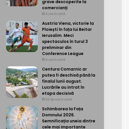
grave descoperite la
comercianți
4 ore în urmă
Austria Viena, victorie la
Ploiești în fața lui Beitar
Ierusalim. Meci
spectaculos în turul 3
preliminar din
Conference League
4 ore în urmă
Centura Comarnic ar
putea fi deschisă până la
finalul lunii august.
Lucrările au intrat în
etapa decisivă
20 de ore în urmă
Schimbarea la Fața
Domnului 2026.
Semnificația uneia dintre
cele mai importante