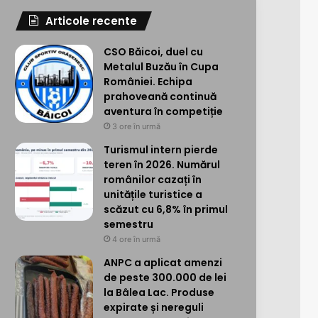
Articole recente
CSO Băicoi, duel cu
Metalul Buzău în Cupa
României. Echipa
prahoveană continuă
aventura în competiție
3 ore în urmă
Turismul intern pierde
teren în 2026. Numărul
românilor cazați în
unitățile turistice a
scăzut cu 6,8% în primul
semestru
4 ore în urmă
ANPC a aplicat amenzi
de peste 300.000 de lei
la Bâlea Lac. Produse
expirate și nereguli