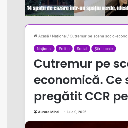
Acasă
/
Național
/
Cutremur pe scena socio-econom
Național
Politic
Social
Știri locale
Cutremur pe sc
economică. Ce 
pregătit CCR p
Aurora Mihai
iulie 9, 2025