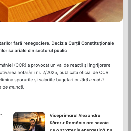
arilor fără renegociere. Decizia Curții Constituționale
lor salariale din sectorul public
âniei (CCR) a provocat un val de reacții și îngrijorare
otivarea hotărârii nr. 2/2025, publicată oficial de CCR,
imina sporurile și salariile bugetarilor
fără a mai fi
le de muncă
.
”.
Viceprimarul Alexandru
Săraru: România are nevoie
n
de o strategie energetică, nu