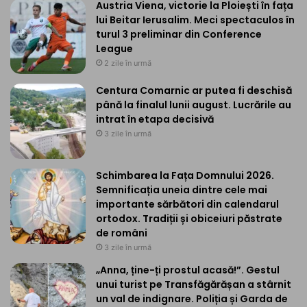
Austria Viena, victorie la Ploiești în fața
lui Beitar Ierusalim. Meci spectaculos în
turul 3 preliminar din Conference
League
2 zile în urmă
Centura Comarnic ar putea fi deschisă
până la finalul lunii august. Lucrările au
intrat în etapa decisivă
3 zile în urmă
Schimbarea la Fața Domnului 2026.
Semnificația uneia dintre cele mai
importante sărbători din calendarul
ortodox. Tradiții și obiceiuri păstrate
de români
3 zile în urmă
„Anna, ține-ți prostul acasă!”. Gestul
unui turist pe Transfăgărășan a stârnit
un val de indignare. Poliția și Garda de