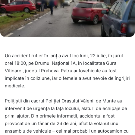
Un accident rutier în lanț a avut loc luni, 22 iulie, în jurul
orei 18:00, pe Drumul Național 1A, în localitatea Gura
Vitioarei, județul Prahova. Patru autovehicule au fost
implicate în coliziune, iar o femeie a avut nevoie de îngrijiri
medicale.
Polițiștii din cadrul Poliției Orașului Vălenii de Munte au
intervenit de urgență la fața locului, alături de echipaje de
prim-ajutor. Din primele informații, accidentul a fost
provocat de un tânăr de 26 de ani, aflat la volanul unui
ansamblu de vehicule – cel mai probabil un autocamion cu