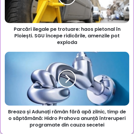
pietonal
în
Ploiești.
SGU
Parcări ilegale pe trotuare: haos pietonal în
începe
ridicările,
Ploiești. SGU începe ridicările, amenzile pot
amenzile
exploda
pot
exploda
Breaza
și
Adunați
rămân
fără
apă
zilnic,
timp
de
Breaza și Adunați rămân fără apă zilnic, timp de
o
săptămână:
o săptămână: Hidro Prahova anunță întreruperi
Hidro
programate din cauza secetei
Prahova