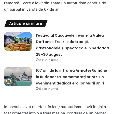
remorcă – care a lovit din spate un autoturism condus de
un bărbat în vârstă de 67 de ani.
Articole similare
Festivalul Cașcavelei revine la Valea
Doftanei. Trei zile de tradiții,
gastronomie și spectacole în perioada
28–30 august
3 zile în urmă
107 ani de la intrarea Armatei Române
în Budapesta, comemorați printr-un
eveniment dedicat eroilor Marii Uniri
5 zile în urmă
Impactul a avut un efect în lanț: autoturismul lovit inițial a
fost proiectat într-o a treia mașină, condusă de un bărbat