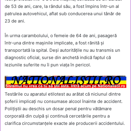
de 53 de ani, care, la rândul său, a fost împins într-un al
patrulea autovehicul, aflat sub conducerea unui tânăr de
23 de ani.
În urma carambolului, o femeie de 64 de ani, pasageră
într-una dintre mașinile implicate, a fost rănită și
transportată la spital. Deși autoritățile nu au transmis un
diagnostic oficial, surse din anchetă indică faptul că
leziunile suferite nu îi pun viața în pericol.
Testările cu aparatul etilotest au arătat că niciunul dintre
șoferii implicați nu consumase alcool înainte de accident.
Polițiștii au deschis un dosar penal pentru vătămare
corporală din culpă și continuă cercetările pentru a
clarifica circumstanțele exacte ale producerii accidentului.