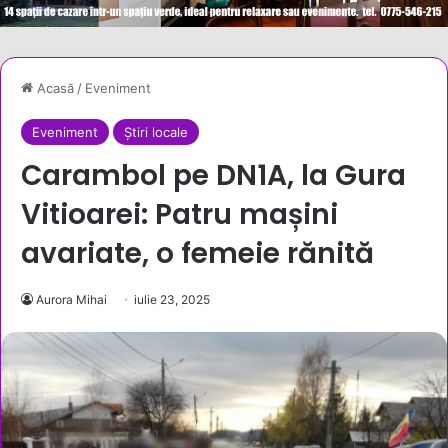
Acasă
/
Eveniment
Eveniment
Știri locale
Carambol pe DN1A, la Gura
Vitioarei: Patru mașini
avariate, o femeie rănită
Aurora Mihai
iulie 23, 2025