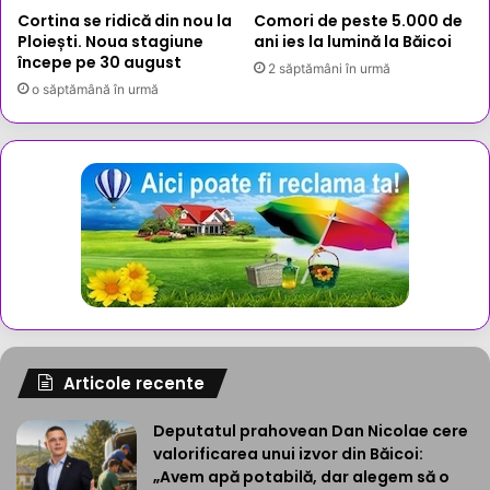
Cortina se ridică din nou la
Comori de peste 5.000 de
Ploiești. Noua stagiune
ani ies la lumină la Băicoi
începe pe 30 august
2 săptămâni în urmă
o săptămână în urmă
Articole recente
Deputatul prahovean Dan Nicolae cere
valorificarea unui izvor din Băicoi:
„Avem apă potabilă, dar alegem să o