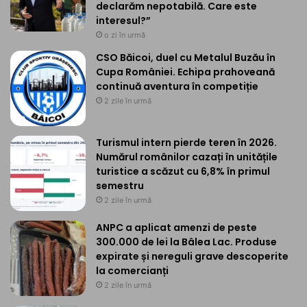
declarăm nepotabilă. Care este
interesul?”
o zi în urmă
CSO Băicoi, duel cu Metalul Buzău în
Cupa României. Echipa prahoveană
continuă aventura în competiție
2 zile în urmă
Turismul intern pierde teren în 2026.
Numărul românilor cazați în unitățile
turistice a scăzut cu 6,8% în primul
semestru
2 zile în urmă
ANPC a aplicat amenzi de peste
300.000 de lei la Bâlea Lac. Produse
expirate și nereguli grave descoperite
la comercianți
2 zile în urmă