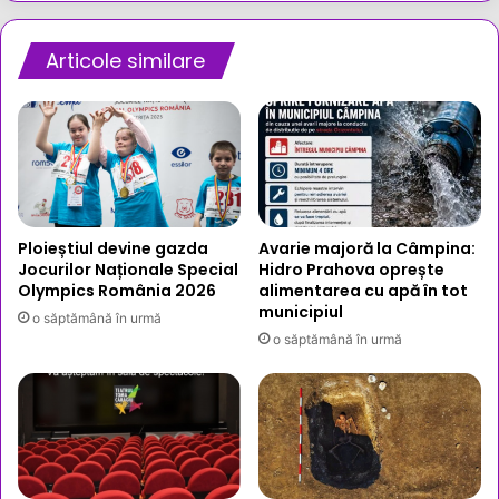
anunță
întreruperi
programate
Articole similare
din
cauza
secetei
Ploieștiul devine gazda
Avarie majoră la Câmpina:
Jocurilor Naționale Special
Hidro Prahova oprește
Olympics România 2026
alimentarea cu apă în tot
municipiul
o săptămână în urmă
o săptămână în urmă