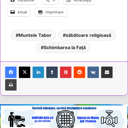
Facebook
X
WhatsApp
Email
Imprimare
Muntele Tabor
săbătoare religioasă
Schimbarea la Față
LinkedIn
Tumblr
Pinterest
Reddit
VKontakte
Share via Email
Tipărește