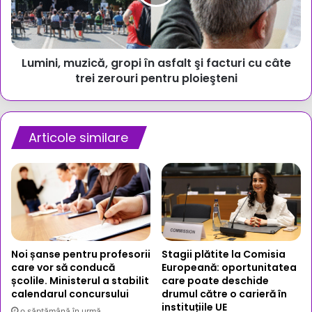
şi
facturi
cu
câte
Lumini, muzică, gropi în asfalt şi facturi cu câte
trei
zerouri
trei zerouri pentru ploieşteni
pentru
ploieşteni
Articole similare
Noi șanse pentru profesorii
Stagii plătite la Comisia
care vor să conducă
Europeană: oportunitatea
școlile. Ministerul a stabilit
care poate deschide
calendarul concursului
drumul către o carieră în
instituțiile UE
o săptămână în urmă