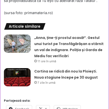
să propovăduiască că Tu eşti cu adevărat raza Tatălui”.
(sursa foto: primamateria.ro)
Articole similare
„Anna, ține-ți prostul acasă!”. Gestul
unui turist pe Transfăgărășan a stârnit
un val de indignare. Poliția și Garda de
Mediu fac verificări
11 ore în urmă
Cortina se ridică din nou la Ploiești.
Noua stagiune începe pe 30 august
7 zile în urmă
Partajează asta: