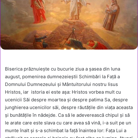
Biserica prăznuieşte cu bucurie ziua a şasea din luna
august, pomenirea dumnezeieştii Schimbări la Faţă a
Domnului Dumnezeului şi Mântuitorului nostru Iisus
Hristos, iar istoria ei este aşa: Hristos vorbea mult cu
ucenicii Săi despre moartea şi despre patima Sa, despre
junghierea ucenicilor săi, despre răutăţile din viaţa aceasta
şi bunătăţile în nădejde. Ca să le adeverească chipul şi să
le arate care este slava cu care avea să vină, i-a suit pe un
munte înalt şi s-a schimbat la faţă înaintea lor: Faţa Lui a