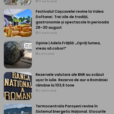
11 ore în urmă
Festivalul Cașcavelei revine la Valea
Doftanei. Trei zile de tradiții,
gastronomie și spectacole în perioada
28–30 august
11 ore în urmă
Opinie | Adela Frățilă: „Opriți lumea,
vreau să cobor!”
o zi în urmă
Rezervele valutare ale BNR au scăzut
ușor în iulie. Rezerva de aur a României
rămâne la 103,6 tone
3 zile în urmă
Termocentrala Paroșeni revine în
Sistemul Energetic Național. Stocurile