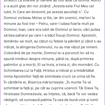
strălucit ca soarele şi hainele au fost albe ca lumina. Atunci
s-a auzit glas din nor zicând: „Acesta este Fiul Meu cel
iubit, în Care am binevoit; pe acesta ascultaţi-L”. Cu
Domnul vorbeau Moise şi Ilie, iar din ucenici, martori la
minune au fost trei – Petru, care-l iubea foarte mult pe
Domnul, Ioan, care era iubit de Domnul şi Iacov, căci putea
să bea paharul pe care l-a băut Însuşi Domnul. Apostolii,
temându-se mult, au căzut cu feţele la pământ şi când s-au
ridicat, la atingerea Domnului, nu au mai văzut pe nimeni.
Coborând de pe munte, Domnul le-a poruncit lor să nu
spună nimănui despre minune, până ce, după primirea
patimilor şi a morţii, El va învia, a treia zi, din mormânt. Cu
Schimbarea Lui la Faţă, Hristos a ridicat şi a îmbărbătat
inima Apostolilor faţă de sminteala crucii ce urma să fie.
În cântările ei, Biserica mărturiseşte: „În munte Te-ai
schimbat la faţă şi, pe cât au cuprins ucenicii Tăi Slava Ta,
Hristoase Dumnezeule, au înţeles, că, dacă Te vor vedea
răstignit, să cunoască patima Ta cea de bună voie şi lumii