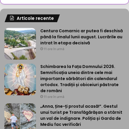
Articole recente
Centura Comarnic ar putea fi deschisă
până la finalul lunii august. Lucrările au
intrat în etapa decisivă
11 ore în urmă
Schimbarea la Fața Domnului 2026.
Semnificația uneia dintre cele mai
importante sărbători din calendarul
ortodox. Tradiții și obiceiuri păstrate
de români
11 ore în urmă
„Anna, ține-ți prostul acasă!”. Gestul
unui turist pe Transfăgărășan a stârnit
un val de indignare. Poliția și Garda de
Mediu fac verificări