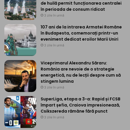
de huilă permit funcționarea centralei
în perioada de consum ridicat
3 zile în urmă
107 ani de la intrarea Armatei Române
în Budapesta, comemorați printr-un
eveniment dedicat eroilor Marii Uniri
3 zile în urmă
Viceprimarul Alexandru Săraru:
România are nevoie de o strategie
energetică, nu de lecții despre cum să
stingem lumina
3 zile în urmă
SuperLiga, etapa a 3-a: Rapid și FCSB
împart șefia, Craiova impresionează,
Csikszereda rămâne fără punct
3 zile în urmă