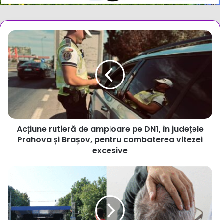
Acțiune
rutieră
de
amploare
pe
DN1,
în
județele
Prahova
Acțiune rutieră de amploare pe DN1, în județele
și
Brașov,
Prahova și Brașov, pentru combaterea vitezei
pentru
excesive
combaterea
vitezei
Lumini,
excesive
muzică,
gropi
în
asfalt