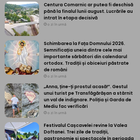
Centura Comarnic ar putea fi deschisă
până la finalul lunii august. Lucrările au
intrat în etapa decisivă
o zi în urmă
Schimbarea la Fața Domnului 2026.
Semnificația uneia dintre cele mai
importante sărbători din calendarul
ortodox. Tradiții și obiceiuri păstrate
de români
o zi în urmă
„Anna, ține-ți prostul acasă!”. Gestul
unui turist pe Transfăgărășan a stârnit
un val de indignare. Poliția și Garda de
Mediu fac verificări
o zi în urmă
Festivalul Cașcavelei revine la Valea
Doftanei. Trei zile de tradiții,
gastronomie și spectacole în perioada