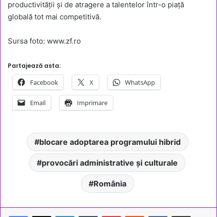
productivității și de atragere a talentelor într-o piață
globală tot mai competitivă.
Sursa foto: www.zf.ro
Partajează asta:
Facebook
X
WhatsApp
Email
Imprimare
blocare adoptarea programului hibrid
provocări administrative și culturale
România
LinkedIn
Tumblr
Pinterest
Reddit
VKontakte
Share via Email