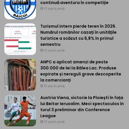
continuă aventura în competiție
17 ore în urmă
Turismul intern pierde teren în 2026.
Numărul românilor cazați în unitățile
turistice a scăzut cu 6,8% în primul
semestru
17 ore în urmă
ANPC a aplicat amenzi de peste
300.000 de lei la Bâlea Lac. Produse
expirate și nereguli grave descoperite
la comercianți
17 ore în urmă
Austria Viena, victorie la Ploiești în fața
lui Beitar Ierusalim. Meci spectaculos în
turul 3 preliminar din Conference
League
17 ore în urmă