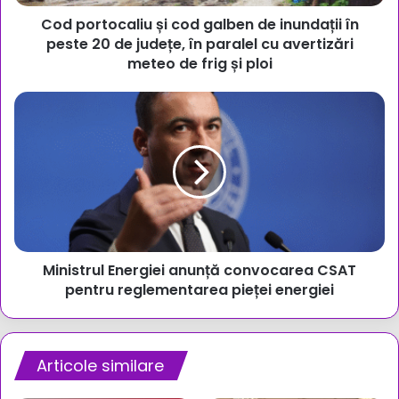
peste
Cod portocaliu și cod galben de inundații în
20
de
peste 20 de județe, în paralel cu avertizări
județe,
meteo de frig și ploi
în
paralel
Ministrul
cu
Energiei
avertizări
anunță
meteo
convocarea
de
CSAT
frig
pentru
și
reglementarea
ploi
pieței
energiei
Ministrul Energiei anunță convocarea CSAT
pentru reglementarea pieței energiei
Articole similare