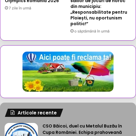
Olympics România 2026
sălilor de jocuri de noroc
din municipiu:
7 zile în urmă
„Responsabilitate pentru
Ploiești, nu oportunism
politic!”
o săptămână în urmă
Articole recente
CSO Băicoi, duel cu Metalul Buzău în
Cupa României. Echipa prahoveană