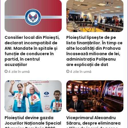
Consilier local din Ploiești,
Ploieștiul lipsește de pe
declarat incompatibil de
lista finanțărilor. În timp ce
ANI. Mandate în spitale și
alte localități din Prahova
funcție de conducere în
încasează milioane de lei,
partid, în centrul
administrația Polițeanu
acuzațiilor
are explicații de dat
4 zile în urmă
4 zile în urmă
Ploieștiul devine gazda
Viceprimarul Alexandru
Jocurilor Naționale Special
Săraru, despre eliminarea