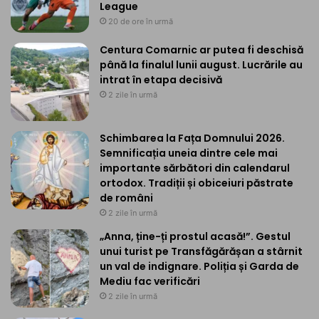
League
20 de ore în urmă
Centura Comarnic ar putea fi deschisă
până la finalul lunii august. Lucrările au
intrat în etapa decisivă
2 zile în urmă
Schimbarea la Fața Domnului 2026.
Semnificația uneia dintre cele mai
importante sărbători din calendarul
ortodox. Tradiții și obiceiuri păstrate
de români
2 zile în urmă
„Anna, ține-ți prostul acasă!”. Gestul
unui turist pe Transfăgărășan a stârnit
un val de indignare. Poliția și Garda de
Mediu fac verificări
2 zile în urmă