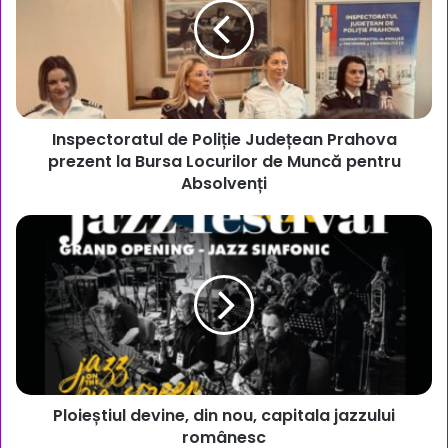
Județean
Prahova
prezent
la
Bursa
Locurilor
Inspectoratul de Poliție Județean Prahova
de
Muncă
prezent la Bursa Locurilor de Muncă pentru
pentru
Absolvenți
Absolvenți
Ploieștiul
devine,
din
nou,
capitala
jazzului
românesc
Ploieștiul devine, din nou, capitala jazzului
românesc