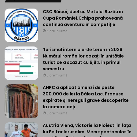
CSO Băicoi, duel cu Metalul Buzău în
Cupa României. Echipa prahoveană
continuă aventura în competiție
5 ore în urmă
Turismul intern pierde teren în 2026.
Numărul românilor cazați în unitățile
turistice a scăzut cu 6,8% în primul
semestru
5 ore în urmă
ANPC a aplicat amenzi de peste
300.000 de lei la Bâlea Lac. Produse
expirate și nereguli grave descoperite
la comercianți
5 ore în urmă
Austria Viena, victorie la Ploiești în fața
lui Beitar Ierusalim. Meci spectaculos în