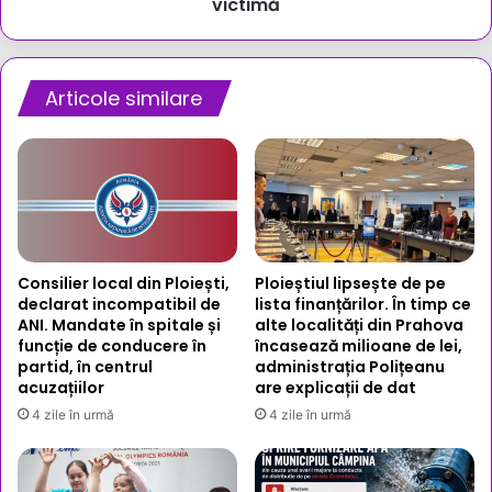
femeie
victimă
de
69
de
ani,
Articole similare
ultima
victimă
Consilier local din Ploiești,
Ploieștiul lipsește de pe
declarat incompatibil de
lista finanțărilor. În timp ce
ANI. Mandate în spitale și
alte localități din Prahova
funcție de conducere în
încasează milioane de lei,
partid, în centrul
administrația Polițeanu
acuzațiilor
are explicații de dat
4 zile în urmă
4 zile în urmă