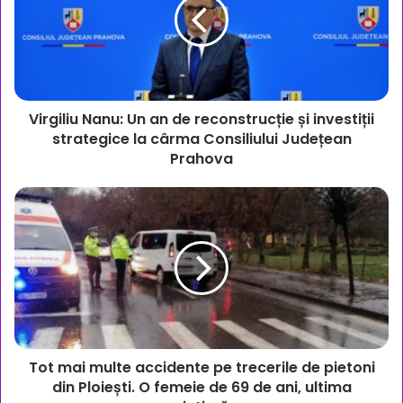
an
de
reconstrucție
și
investiții
strategice
Virgiliu Nanu: Un an de reconstrucție și investiții
la
cârma
strategice la cârma Consiliului Județean
Consiliului
Prahova
Județean
Prahova
Tot
mai
multe
accidente
pe
trecerile
de
pietoni
din
Tot mai multe accidente pe trecerile de pietoni
Ploiești.
O
din Ploiești. O femeie de 69 de ani, ultima