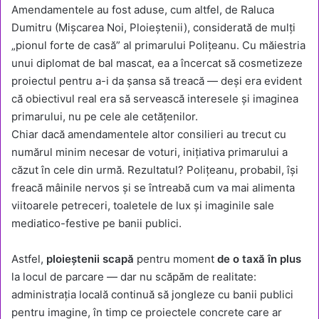
Amendamentele au fost aduse, cum altfel, de Raluca
Dumitru (Mișcarea Noi, Ploieștenii), considerată de mulți
„pionul forte de casă” al primarului Polițeanu. Cu măiestria
unui diplomat de bal mascat, ea a încercat să cosmetizeze
proiectul pentru a-i da șansa să treacă — deși era evident
că obiectivul real era să servească interesele și imaginea
primarului, nu pe cele ale cetățenilor.
Chiar dacă amendamentele altor consilieri au trecut cu
numărul minim necesar de voturi, inițiativa primarului a
căzut în cele din urmă. Rezultatul? Polițeanu, probabil, își
freacă mâinile nervos și se întreabă cum va mai alimenta
viitoarele petreceri, toaletele de lux și imaginile sale
mediatico-festive pe banii publici.
Astfel,
ploieștenii scapă
pentru moment
de o taxă în plus
la locul de parcare — dar nu scăpăm de realitate:
administrația locală continuă să jongleze cu banii publici
pentru imagine, în timp ce proiectele concrete care ar