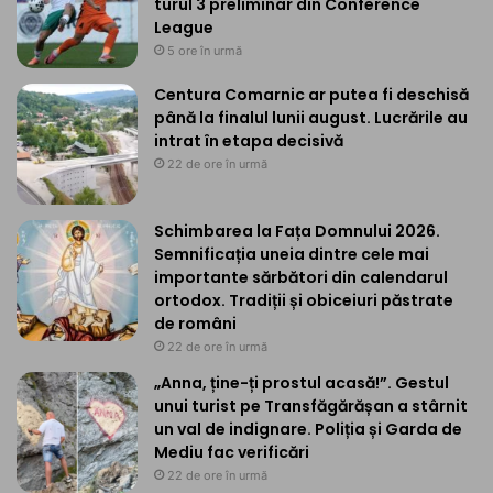
turul 3 preliminar din Conference
League
5 ore în urmă
Centura Comarnic ar putea fi deschisă
până la finalul lunii august. Lucrările au
intrat în etapa decisivă
22 de ore în urmă
Schimbarea la Fața Domnului 2026.
Semnificația uneia dintre cele mai
importante sărbători din calendarul
ortodox. Tradiții și obiceiuri păstrate
de români
22 de ore în urmă
„Anna, ține-ți prostul acasă!”. Gestul
unui turist pe Transfăgărășan a stârnit
un val de indignare. Poliția și Garda de
Mediu fac verificări
22 de ore în urmă